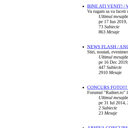
BINE ATI VENIT! 
Va rugam sa va faceti o
Ultimul mesaj
d
pe 17 Iun 2019,
73
Subiecte
863
Mesaje
NEWS FLASH / AN
Stiri, noutati, evenime
Ultimul mesaj
d
pe 16 Dec 2019
447
Subiecte
2910
Mesaje
CONCURS FOTO!!! 
Forumul "Railnet.ro" l
Ultimul mesaj
d
pe 31 Iul 2014,
2
Subiecte
23
Mesaje
ARHIVA CONCURS