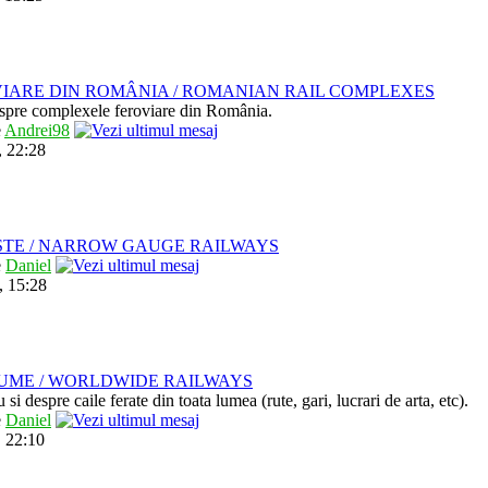
IARE DIN ROMÂNIA / ROMANIAN RAIL COMPLEXES
despre complexele feroviare din România.
e
Andrei98
, 22:28
STE / NARROW GAUGE RAILWAYS
e
Daniel
, 15:28
LUME / WORLDWIDE RAILWAYS
u si despre caile ferate din toata lumea (rute, gari, lucrari de arta, etc).
e
Daniel
 22:10