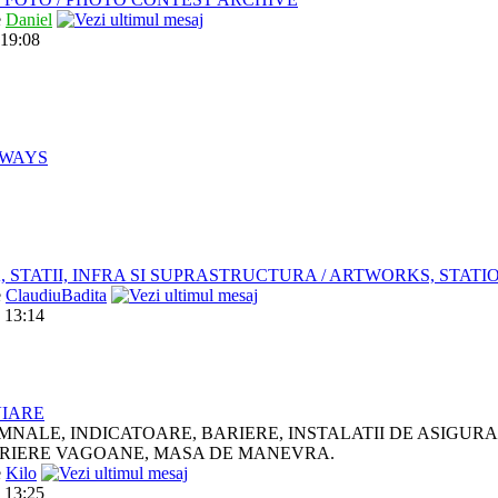
e
Daniel
 19:08
LWAYS
, STATII, INFRA SI SUPRASTRUCTURA / ARTWORKS, STAT
e
ClaudiuBadita
 13:14
VIARE
MNALE, INDICATOARE, BARIERE, INSTALATII DE ASIGUR
RIERE VAGOANE, MASA DE MANEVRA.
e
Kilo
 13:25