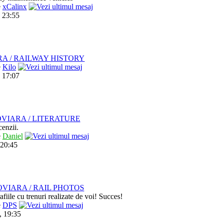
e
xCalinx
 23:55
RA / RAILWAY HISTORY
e
Kilo
 17:07
VIARA / LITERATURE
cenzii.
e
Daniel
 20:45
VIARA / RAIL PHOTOS
afiile cu trenuri realizate de voi! Succes!
e
DPS
, 19:35