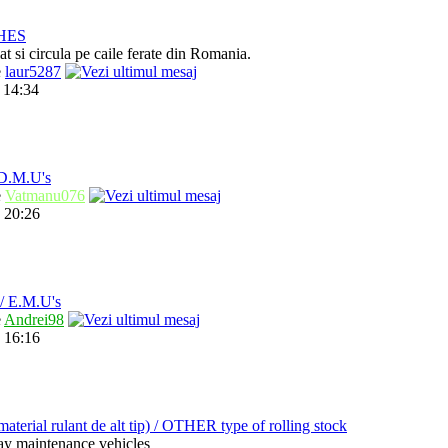
HES
t si circula pe caile ferate din Romania.
e
laur5287
 14:34
.M.U's
e
Vatmanu076
 20:26
 E.M.U's
e
Andrei98
 16:16
ial rulant de alt tip) / OTHER type of rolling stock
way maintenance vehicles