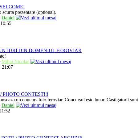
/ WELCOME!
 scurta prezentare (optional).
e
Daniel
 10:55
UNTURI DIN DOMENIUL FEROVIAR
nte!
e
Mihai Nicolae
, 21:07
/ PHOTO CONTEST!!!
anseaza un concurs foto feroviar. Concursul este lunar. Castigatorii sun
e
Daniel
 21:52
 FOTO / PHOTO CONTEST ARCHIVE