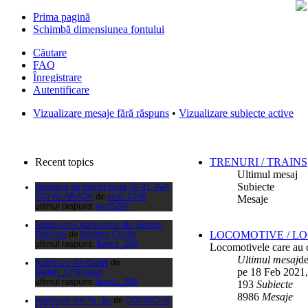
Prima pagină
Schimbă dimensiunea fontului
Căutare
FAQ
Înregistrare
Autentificare
Filmari si fotografii DPS
de
DPS
Vizualizare mesaje fără răspuns
•
Vizualizare subiecte active
ultimul raspuns:
DPS
Masini de inchiriatin Baucuresti
aeroport
de
paraschivrazvan25
ultimul raspuns:
paraschivrazvan25
Recent topics
TRENURI / TRAINS
Vagoane de dormit seria 70-91. AVA
Ultimul mesaj
200 WLAB ADK
de
zofei.2006
Subiecte
ultimul raspuns:
laur5287
Mesaje
Autobuzele particulare din Judetul
Prahova
de
Bogdan Costin
ultimul raspuns:
Ikarus_260
LOCOMOTIVE / L
Autobuze din Galati
de
Locomotivele care au c
Stefan_CFRGalati
Ultimul mesaj
d
ultimul raspuns:
Ikarus_260
pe 18 Feb 2021,
193
Subiecte
Autobuze din Tg. Jiu
de
COSTACHE
MIHAIL
8986
Mesaje
ultimul raspuns:
Ikarus_260