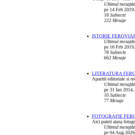
Interventii RATB
de
Ikarus_260
Ultimul mesaj
d
ultimul raspuns:
Ikarus_260
pe 14 Feb 2019,
18
Subiecte
Autobuze Roman 112UD
de
Ikarus_260
222
Mesaje
ultimul raspuns:
Ikarus_260
Autobuze Mercedes-Benz Citaro C2
ISTORIE FEROVIA
Hybrid ale STB
de
Andrei98
ultimul raspuns:
Ikarus_260
Ultimul mesaj
d
pe 16 Feb 2019,
Tramvai tip V3A-93M modernizat cu
78
Subiecte
echipamente INDAELTRAC
de
Vatmanu076
662
Mesaje
ultimul raspuns:
Ikarus_260
Tramvaiele V3A-93M EPC
de
Matei
LITERATURA FERO
ultimul raspuns:
Ikarus_260
Aparitii editoriale si re
Ultimul mesaj
d
pe 31 Ian 2014,
10
Subiecte
77
Mesaje
FOTOGRAFIE FERO
Aici puteti atasa fotogr
Ultimul mesaj
d
pe 04 Aug 2026