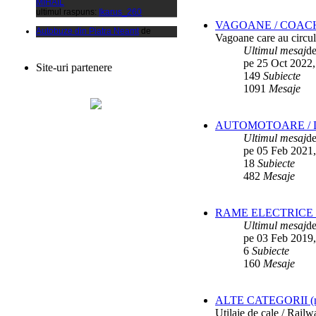
Autobuze din Piatra Neamt
de
xCalinx
VAGOANE / COAC
ultimul raspuns:
Ikarus_260
Vagoane care au circula
Ultimul mesaj
d
Liaz
de
Vladyz
pe 25 Oct 2022,
ultimul raspuns:
Ikarus_260
Site-uri partenere
149
Subiecte
Autobuze din Fetesti
de
1091
Mesaje
ANDU2100CP
ultimul raspuns:
Ikarus_260
Parc SC RATBV SA
de
Ikarus_260
AUTOMOTOARE / D
ultimul raspuns:
Ikarus_260
Ultimul mesaj
d
Rocar de Simon
de
Vladyz
pe 05 Feb 2021,
ultimul raspuns:
Ikarus_260
18
Subiecte
482
Mesaje
Autobuze din Ploiesti (RATP)
de
Vatmanu076
ultimul raspuns:
Ikarus_260
RAME ELECTRICE /
Autobuze din Oradea
de
Vladyz
Ultimul mesaj
d
ultimul raspuns:
Ikarus_260
pe 03 Feb 2019,
Troleibuzele (autobuzele) Saurer
de
6
Subiecte
Ikarus_260
160
Mesaje
ultimul raspuns:
Ikarus_260
Troleibuzul Rocar Autodromo 7460
de
Vatmanu076
ALTE CATEGORII (mater
ultimul raspuns:
Ikarus_260
Utilaje de cale / Rail