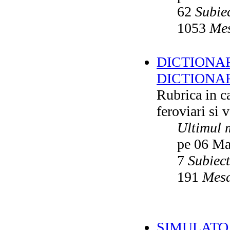
62
Subie
1053
Mes
DICTIONAR
DICTIONA
Rubrica in ca
feroviari si 
Ultimul 
pe 06 Ma
7
Subiec
191
Mesa
SIMULATO