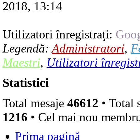
2018, 13:14
Utilizatori înregistraţi:
Goog
Legendă:
Administratori
,
F
Maestri
,
Utilizatori înregist
Statistici
Total mesaje
46612
• Total 
1216
• Cel mai nou membr
Prima pagină