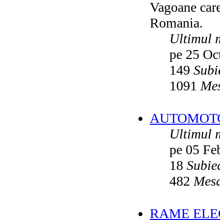
Vagoane care 
Vatmanu076
ultimul raspuns:
Ikarus_260
Romania.
Autobuze din Oradea
de
Vladyz
ultimul raspuns:
Ikarus_260
Ultimul 
Troleibuzele (autobuzele) Saurer
de
pe 25 Oc
Ikarus_260
ultimul raspuns:
Ikarus_260
149
Subi
Troleibuzul Rocar Autodromo 7460
de
Vatmanu076
1091
Mes
ultimul raspuns:
Ikarus_260
Interventii RATB
de
Ikarus_260
ultimul raspuns:
Ikarus_260
AUTOMOTOA
Autobuze Roman 112UD
de
Ikarus_260
Ultimul 
ultimul raspuns:
Ikarus_260
pe 05 Fe
Autobuze Mercedes-Benz Citaro C2
Hybrid ale STB
de
Andrei98
ultimul raspuns:
Ikarus_260
18
Subie
Tramvai tip V3A-93M modernizat cu
482
Mesa
echipamente INDAELTRAC
de
Vatmanu076
ultimul raspuns:
Ikarus_260
Tramvaiele V3A-93M EPC
de
Matei
RAME ELEC
ultimul raspuns:
Ikarus_260