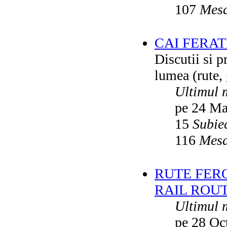
107
Mesa
CAI FERA
Discutii si p
lumea (rute, g
Ultimul 
pe 24 Ma
15
Subie
116
Mesa
RUTE FER
RAIL ROU
Ultimul 
pe 28 Oc