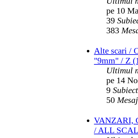
Ultimul 
pe 10 Ma
39
Subie
383
Mesa
Alte scari /
"9mm" / Z (1
Ultimul 
pe 14 No
9
Subiec
50
Mesaj
VANZARI,
/ ALL SCA