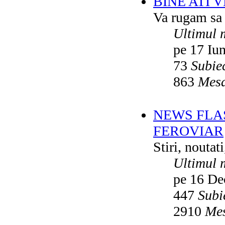
BINE ATI 
Va rugam sa v
Ultimul 
pe 17 Iu
73
Subie
863
Mesa
NEWS FLA
FEROVIAR
Stiri, noutat
Ultimul 
pe 16 De
447
Subi
2910
Mes