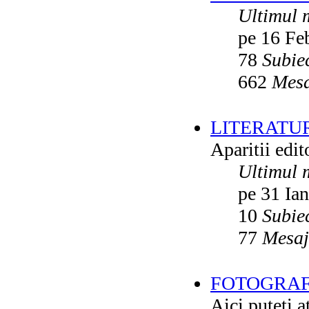
Ultimul 
pe 16 Fe
78
Subie
662
Mesa
LITERATU
Aparitii edito
Ultimul 
pe 31 Ia
10
Subie
77
Mesaj
FOTOGRAFI
Aici puteti a