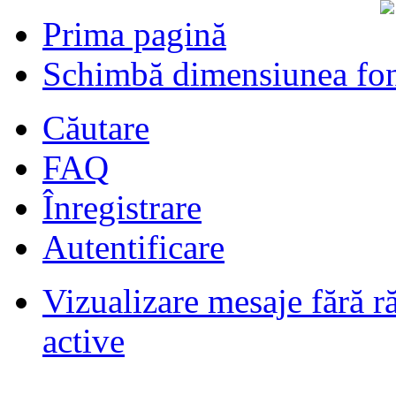
Prima pagină
Schimbă dimensiunea fon
Căutare
FAQ
Înregistrare
Autentificare
Vizualizare mesaje fără r
Filmari si fotografii DPS
de
DPS
ultimul raspuns:
DPS
active
Masini de inchiriatin Baucuresti
aeroport
de
paraschivrazvan25
ultimul raspuns:
paraschivrazvan25
Vagoane de dormit seria 70-91. AVA