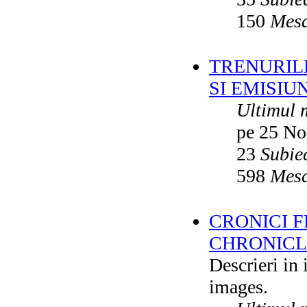
150
Mesa
TRENURILE
SI EMISIUN
Ultimul 
pe 25 No
23
Subie
598
Mesa
CRONICI F
CHRONICLE
Descrieri in
images.