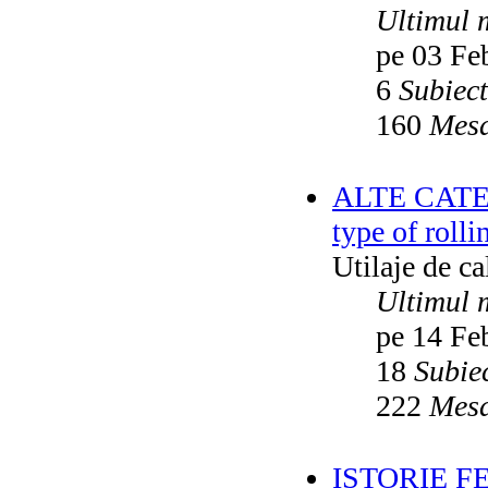
Ultimul 
pe 03 Fe
6
Subiec
160
Mesa
ALTE CATEGO
type of rolli
Utilaje de c
Ultimul 
pe 14 Fe
18
Subie
222
Mesa
ISTORIE F