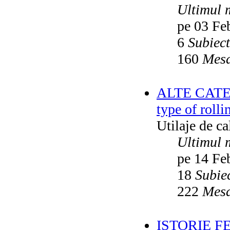
Ultimul 
pe 03 Fe
6
Subiec
160
Mesa
ALTE CATEGO
type of rolli
Utilaje de c
Ultimul 
pe 14 Fe
18
Subie
222
Mesa
ISTORIE F