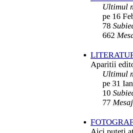
Ultimul 
pe 16 Fe
78
Subie
662
Mesa
LITERATU
Aparitii edito
Ultimul 
pe 31 Ia
10
Subie
77
Mesaj
FOTOGRAFI
Aici puteti a