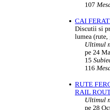
107
Mesa
CAI FERA
Discutii si p
lumea (rute, g
Ultimul 
pe 24 Ma
15
Subie
116
Mesa
RUTE FER
RAIL ROU
Ultimul 
pe 28 Oc