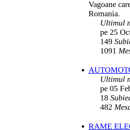
Vagoane care 
Vatmanu076
ultimul raspuns:
Ikarus_260
Romania.
Autobuze din Oradea
de
Vladyz
ultimul raspuns:
Ikarus_260
Ultimul 
Troleibuzele (autobuzele) Saurer
de
pe 25 Oc
Ikarus_260
ultimul raspuns:
Ikarus_260
149
Subi
Troleibuzul Rocar Autodromo 7460
de
Vatmanu076
1091
Mes
ultimul raspuns:
Ikarus_260
Interventii RATB
de
Ikarus_260
ultimul raspuns:
Ikarus_260
AUTOMOTOA
Autobuze Roman 112UD
de
Ikarus_260
Ultimul 
ultimul raspuns:
Ikarus_260
pe 05 Fe
Autobuze Mercedes-Benz Citaro C2
Hybrid ale STB
de
Andrei98
ultimul raspuns:
Ikarus_260
18
Subie
Tramvai tip V3A-93M modernizat cu
482
Mesa
echipamente INDAELTRAC
de
Vatmanu076
ultimul raspuns:
Ikarus_260
Tramvaiele V3A-93M EPC
de
Matei
RAME ELEC
ultimul raspuns:
Ikarus_260