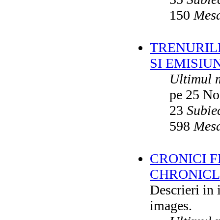
150
Mesa
TRENURILE
SI EMISIUN
Ultimul 
pe 25 No
23
Subie
598
Mesa
CRONICI F
CHRONICLE
Descrieri in
images.