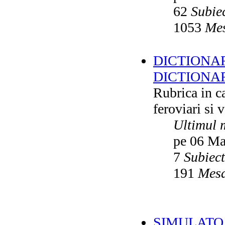
62
Subie
1053
Mes
DICTIONAR
DICTIONA
Rubrica in ca
feroviari si 
Ultimul 
pe 06 Ma
7
Subiec
191
Mesa
SIMULATO