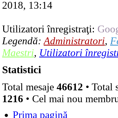
2018, 13:14
Utilizatori înregistraţi:
Goog
Legendă:
Administratori
,
F
Maestri
,
Utilizatori înregist
Statistici
Total mesaje
46612
• Total 
1216
• Cel mai nou membr
Prima pagină