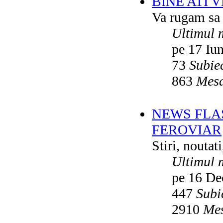
BINE ATI 
Va rugam sa v
Ultimul 
pe 17 Iu
73
Subie
863
Mesa
NEWS FLA
FEROVIAR
Stiri, noutat
Ultimul 
pe 16 De
447
Subi
2910
Mes