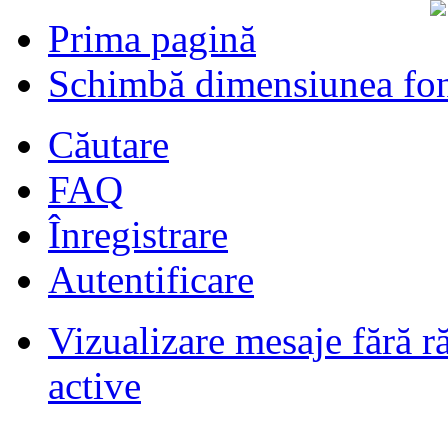
Prima pagină
Schimbă dimensiunea fon
Căutare
FAQ
Înregistrare
Autentificare
Vizualizare mesaje fără r
Filmari si fotografii DPS
de
DPS
ultimul raspuns:
DPS
active
Masini de inchiriatin Baucuresti
aeroport
de
paraschivrazvan25
ultimul raspuns:
paraschivrazvan25
Vagoane de dormit seria 70-91. AVA