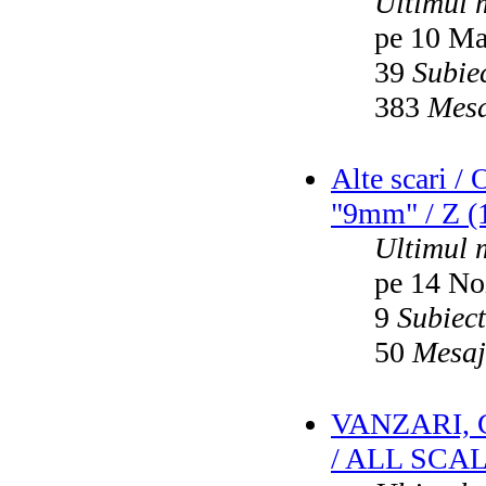
Ultimul 
pe 10 Ma
39
Subie
383
Mesa
Alte scari /
"9mm" / Z (1
Ultimul 
pe 14 No
9
Subiec
50
Mesaj
VANZARI,
/ ALL SCA