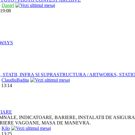
e
Daniel
 19:08
LWAYS
, STATII, INFRA SI SUPRASTRUCTURA / ARTWORKS, STAT
e
ClaudiuBadita
 13:14
VIARE
MNALE, INDICATOARE, BARIERE, INSTALATII DE ASIGUR
RIERE VAGOANE, MASA DE MANEVRA.
e
Kilo
 13:25