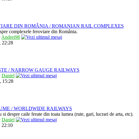
IARE DIN ROMÂNIA / ROMANIAN RAIL COMPLEXES
despre complexele feroviare din România.
e
Andrei98
, 22:28
STE / NARROW GAUGE RAILWAYS
e
Daniel
, 15:28
LUME / WORLDWIDE RAILWAYS
u si despre caile ferate din toata lumea (rute, gari, lucrari de arta, etc).
e
Daniel
 22:10