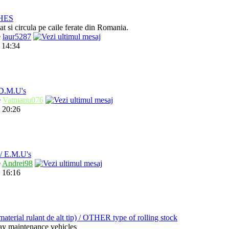
HES
t si circula pe caile ferate din Romania.
e
laur5287
 14:34
.M.U's
e
Vatmanu076
 20:26
 E.M.U's
e
Andrei98
 16:16
ial rulant de alt tip) / OTHER type of rolling stock
way maintenance vehicles