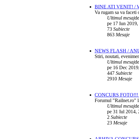
BINE ATI VENIT! 
Va rugam sa va faceti o
Ultimul mesaj
d
pe 17 Iun 2019,
73
Subiecte
863
Mesaje
NEWS FLASH / AN
Stiri, noutati, evenime
Ultimul mesaj
d
pe 16 Dec 2019
447
Subiecte
2910
Mesaje
CONCURS FOTO!!! 
Forumul "Railnet.ro" l
Ultimul mesaj
d
pe 31 Iul 2014,
2
Subiecte
23
Mesaje
ARHIVA CONCURS