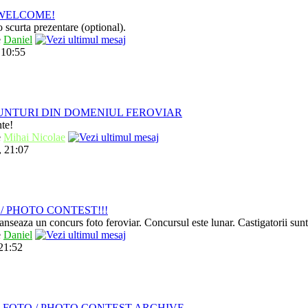
/ WELCOME!
 scurta prezentare (optional).
e
Daniel
 10:55
UNTURI DIN DOMENIUL FEROVIAR
nte!
e
Mihai Nicolae
, 21:07
/ PHOTO CONTEST!!!
anseaza un concurs foto feroviar. Concursul este lunar. Castigatorii sun
e
Daniel
 21:52
 FOTO / PHOTO CONTEST ARCHIVE