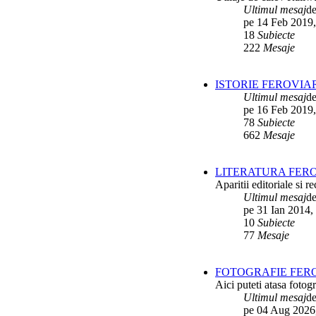
Interventii RATB
de
Ikarus_260
Ultimul mesaj
d
ultimul raspuns:
Ikarus_260
pe 14 Feb 2019,
18
Subiecte
Autobuze Roman 112UD
de
Ikarus_260
222
Mesaje
ultimul raspuns:
Ikarus_260
Autobuze Mercedes-Benz Citaro C2
ISTORIE FEROVIA
Hybrid ale STB
de
Andrei98
ultimul raspuns:
Ikarus_260
Ultimul mesaj
d
pe 16 Feb 2019,
Tramvai tip V3A-93M modernizat cu
78
Subiecte
echipamente INDAELTRAC
de
Vatmanu076
662
Mesaje
ultimul raspuns:
Ikarus_260
Tramvaiele V3A-93M EPC
de
Matei
LITERATURA FERO
ultimul raspuns:
Ikarus_260
Aparitii editoriale si re
Ultimul mesaj
d
pe 31 Ian 2014,
10
Subiecte
77
Mesaje
FOTOGRAFIE FERO
Aici puteti atasa fotogr
Ultimul mesaj
d
pe 04 Aug 2026