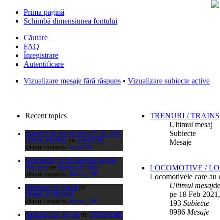
Prima pagină
Schimbă dimensiunea fontului
Căutare
FAQ
Înregistrare
Autentificare
Filmari si fotografii DPS
de
DPS
Vizualizare mesaje fără răspuns
•
Vizualizare subiecte active
ultimul raspuns:
DPS
Masini de inchiriatin Baucuresti
aeroport
de
paraschivrazvan25
ultimul raspuns:
paraschivrazvan25
Recent topics
TRENURI / TRAINS
Vagoane de dormit seria 70-91. AVA
Ultimul mesaj
200 WLAB ADK
de
zofei.2006
Subiecte
ultimul raspuns:
laur5287
Mesaje
Autobuzele particulare din Judetul
Prahova
de
Bogdan Costin
ultimul raspuns:
Ikarus_260
LOCOMOTIVE / L
Autobuze din Galati
de
Locomotivele care au c
Stefan_CFRGalati
Ultimul mesaj
d
ultimul raspuns:
Ikarus_260
pe 18 Feb 2021,
193
Subiecte
Autobuze din Tg. Jiu
de
COSTACHE
MIHAIL
8986
Mesaje
ultimul raspuns:
Ikarus_260