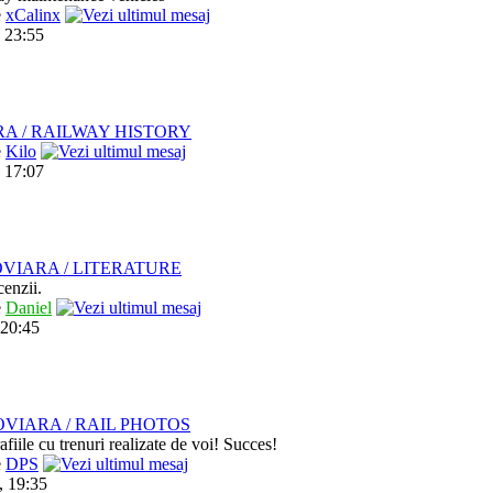
e
xCalinx
 23:55
RA / RAILWAY HISTORY
e
Kilo
 17:07
VIARA / LITERATURE
cenzii.
e
Daniel
 20:45
VIARA / RAIL PHOTOS
afiile cu trenuri realizate de voi! Succes!
e
DPS
, 19:35