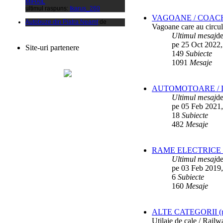
Autobuze din Piatra Neamt
de
xCalinx
VAGOANE / COAC
ultimul raspuns:
Ikarus_260
Vagoane care au circula
Ultimul mesaj
d
Liaz
de
Vladyz
pe 25 Oct 2022,
ultimul raspuns:
Ikarus_260
Site-uri partenere
149
Subiecte
Autobuze din Fetesti
de
1091
Mesaje
ANDU2100CP
ultimul raspuns:
Ikarus_260
Parc SC RATBV SA
de
Ikarus_260
AUTOMOTOARE / D
ultimul raspuns:
Ikarus_260
Ultimul mesaj
d
Rocar de Simon
de
Vladyz
pe 05 Feb 2021,
ultimul raspuns:
Ikarus_260
18
Subiecte
482
Mesaje
Autobuze din Ploiesti (RATP)
de
Vatmanu076
ultimul raspuns:
Ikarus_260
RAME ELECTRICE /
Autobuze din Oradea
de
Vladyz
Ultimul mesaj
d
ultimul raspuns:
Ikarus_260
pe 03 Feb 2019,
Troleibuzele (autobuzele) Saurer
de
6
Subiecte
Ikarus_260
160
Mesaje
ultimul raspuns:
Ikarus_260
Troleibuzul Rocar Autodromo 7460
de
Vatmanu076
ALTE CATEGORII (mater
ultimul raspuns:
Ikarus_260
Utilaje de cale / Rail