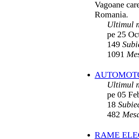
Vagoane care 
Vatmanu076
ultimul raspuns:
Ikarus_260
Romania.
Autobuze din Oradea
de
Vladyz
ultimul raspuns:
Ikarus_260
Ultimul 
Troleibuzele (autobuzele) Saurer
de
pe 25 Oc
Ikarus_260
ultimul raspuns:
Ikarus_260
149
Subi
Troleibuzul Rocar Autodromo 7460
de
Vatmanu076
1091
Mes
ultimul raspuns:
Ikarus_260
Interventii RATB
de
Ikarus_260
ultimul raspuns:
Ikarus_260
AUTOMOTOA
Autobuze Roman 112UD
de
Ikarus_260
Ultimul 
ultimul raspuns:
Ikarus_260
pe 05 Fe
Autobuze Mercedes-Benz Citaro C2
Hybrid ale STB
de
Andrei98
ultimul raspuns:
Ikarus_260
18
Subie
Tramvai tip V3A-93M modernizat cu
482
Mesa
echipamente INDAELTRAC
de
Vatmanu076
ultimul raspuns:
Ikarus_260
Tramvaiele V3A-93M EPC
de
Matei
RAME ELEC
ultimul raspuns:
Ikarus_260