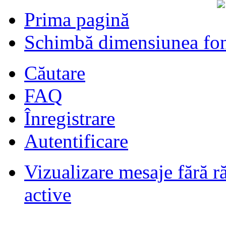
Prima pagină
Schimbă dimensiunea fon
Căutare
FAQ
Înregistrare
Autentificare
Vizualizare mesaje fără r
Filmari si fotografii DPS
de
DPS
ultimul raspuns:
DPS
active
Masini de inchiriatin Baucuresti
aeroport
de
paraschivrazvan25
ultimul raspuns:
paraschivrazvan25
Vagoane de dormit seria 70-91. AVA