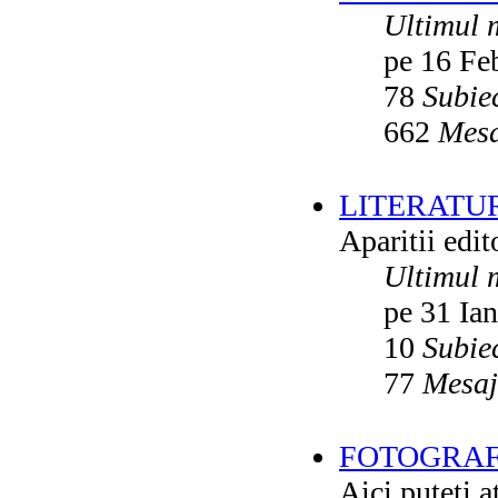
Ultimul 
pe 16 Fe
78
Subie
662
Mesa
LITERATU
Aparitii edito
Ultimul 
pe 31 Ia
10
Subie
77
Mesaj
FOTOGRAFI
Aici puteti a