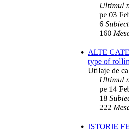
Ultimul 
pe 03 Fe
6
Subiec
160
Mesa
ALTE CATEGO
type of rolli
Utilaje de c
Ultimul 
pe 14 Fe
18
Subie
222
Mesa
ISTORIE F