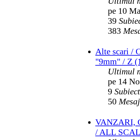
Ultimul 
pe 10 Ma
39
Subie
383
Mesa
Alte scari /
"9mm" / Z (1
Ultimul 
pe 14 No
9
Subiec
50
Mesaj
VANZARI,
/ ALL SCA