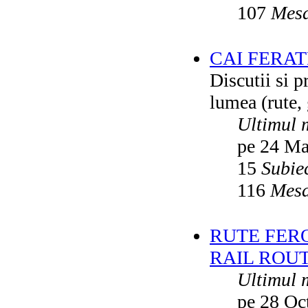
107
Mesa
CAI FERA
Discutii si p
lumea (rute, g
Ultimul 
pe 24 Ma
15
Subie
116
Mesa
RUTE FER
RAIL ROU
Ultimul 
pe 28 Oc