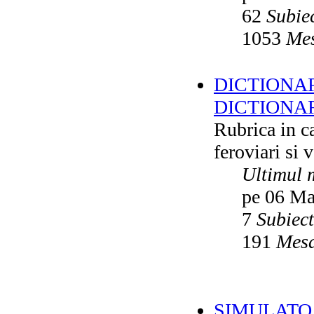
62
Subie
1053
Mes
DICTIONAR
DICTIONA
Rubrica in ca
feroviari si 
Ultimul 
pe 06 Ma
7
Subiec
191
Mesa
SIMULATO