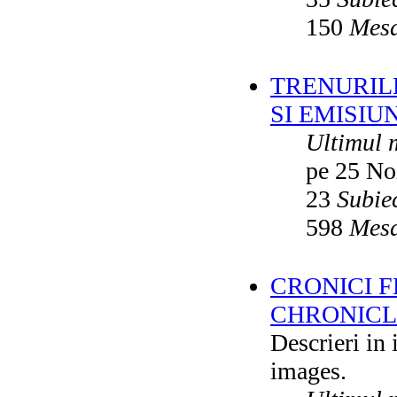
150
Mesa
TRENURILE
SI EMISIUN
Ultimul 
pe 25 No
23
Subie
598
Mesa
CRONICI F
CHRONICLE
Descrieri in
images.