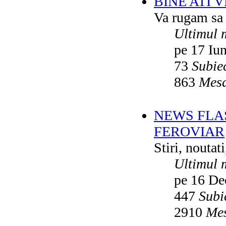
BINE ATI 
Va rugam sa v
Ultimul 
pe 17 Iu
73
Subie
863
Mesa
NEWS FLA
FEROVIAR
Stiri, noutat
Ultimul 
pe 16 De
447
Subi
2910
Mes