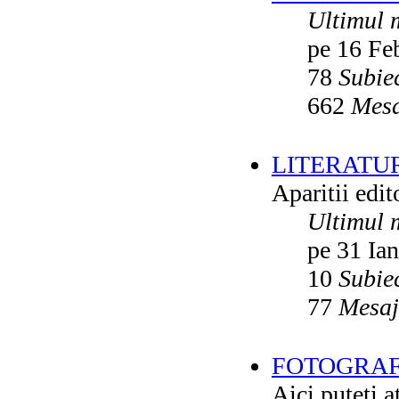
Ultimul 
pe 16 Fe
78
Subie
662
Mesa
LITERATU
Aparitii edito
Ultimul 
pe 31 Ia
10
Subie
77
Mesaj
FOTOGRAFI
Aici puteti a