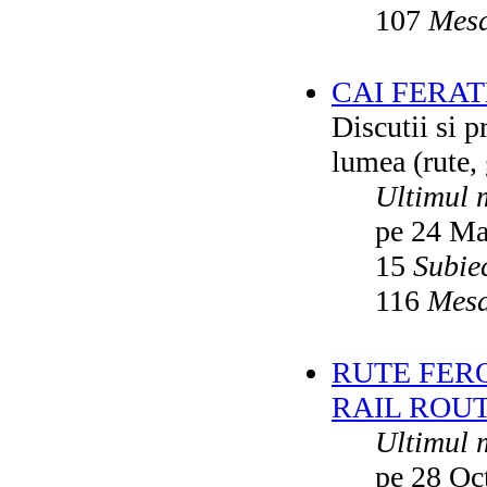
107
Mesa
CAI FERA
Discutii si p
lumea (rute, g
Ultimul 
pe 24 Ma
15
Subie
116
Mesa
RUTE FER
RAIL ROU
Ultimul 
pe 28 Oc