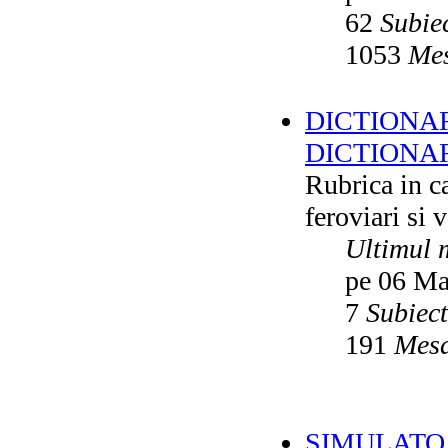
62
Subie
1053
Mes
DICTIONAR
DICTIONA
Rubrica in ca
feroviari si 
Ultimul 
pe 06 Ma
7
Subiec
191
Mesa
SIMULATO