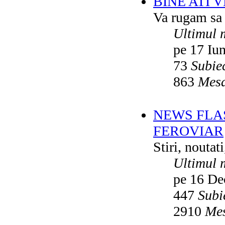
BINE ATI 
Va rugam sa v
Ultimul 
pe 17 Iu
73
Subie
863
Mesa
NEWS FLA
FEROVIAR
Stiri, noutat
Ultimul 
pe 16 De
447
Subi
2910
Mes