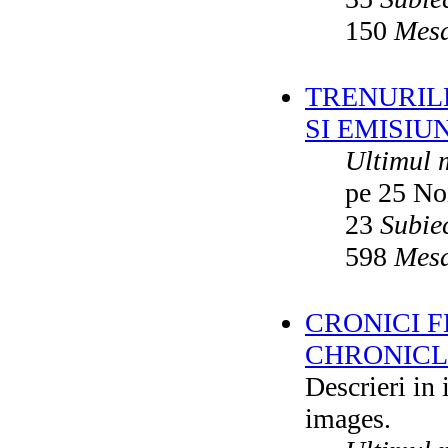
150
Mesa
TRENURILE
SI EMISIUN
Ultimul 
pe 25 No
23
Subie
598
Mesa
CRONICI F
CHRONICLE
Descrieri in
images.