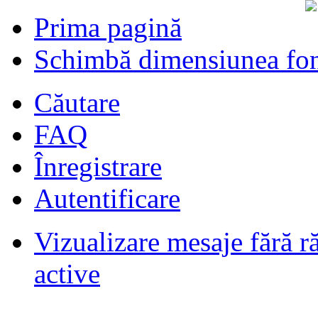
Prima pagină
Schimbă dimensiunea fon
Căutare
FAQ
Înregistrare
Autentificare
Vizualizare mesaje fără r
Filmari si fotografii DPS
de
DPS
ultimul raspuns:
DPS
active
Masini de inchiriatin Baucuresti
aeroport
de
paraschivrazvan25
ultimul raspuns:
paraschivrazvan25
Vagoane de dormit seria 70-91. AVA