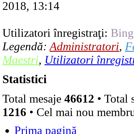
2018, 13:14
Utilizatori înregistraţi:
Bing
Legendă:
Administratori
,
F
Maestri
,
Utilizatori înregist
Statistici
Total mesaje
46612
• Total 
1216
• Cel mai nou membr
Prima pagină