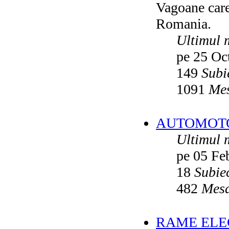
Vagoane care 
Vatmanu076
ultimul raspuns:
Ikarus_260
Romania.
Autobuze din Oradea
de
Vladyz
ultimul raspuns:
Ikarus_260
Ultimul 
Troleibuzele (autobuzele) Saurer
de
pe 25 Oc
Ikarus_260
ultimul raspuns:
Ikarus_260
149
Subi
Troleibuzul Rocar Autodromo 7460
de
Vatmanu076
1091
Mes
ultimul raspuns:
Ikarus_260
Interventii RATB
de
Ikarus_260
ultimul raspuns:
Ikarus_260
AUTOMOTOA
Autobuze Roman 112UD
de
Ikarus_260
Ultimul 
ultimul raspuns:
Ikarus_260
pe 05 Fe
Autobuze Mercedes-Benz Citaro C2
Hybrid ale STB
de
Andrei98
ultimul raspuns:
Ikarus_260
18
Subie
Tramvai tip V3A-93M modernizat cu
482
Mesa
echipamente INDAELTRAC
de
Vatmanu076
ultimul raspuns:
Ikarus_260
Tramvaiele V3A-93M EPC
de
Matei
RAME ELEC
ultimul raspuns:
Ikarus_260