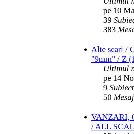
Ultimul 
pe 10 Ma
39
Subie
383
Mesa
Alte scari /
"9mm" / Z (1
Ultimul 
pe 14 No
9
Subiec
50
Mesaj
VANZARI,
/ ALL SCA