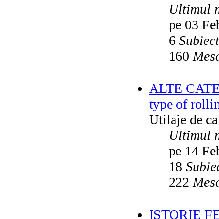
Ultimul 
pe 03 Fe
6
Subiec
160
Mesa
ALTE CATEGO
type of rolli
Utilaje de c
Ultimul 
pe 14 Fe
18
Subie
222
Mesa
ISTORIE F