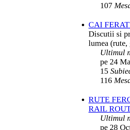
107
Mesa
CAI FERA
Discutii si p
lumea (rute, g
Ultimul 
pe 24 Ma
15
Subie
116
Mesa
RUTE FER
RAIL ROU
Ultimul 
pe 28 Oc