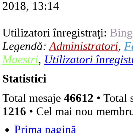
2018, 13:14
Utilizatori înregistraţi:
Bing
Legendă:
Administratori
,
F
Maestri
,
Utilizatori înregist
Statistici
Total mesaje
46612
• Total 
1216
• Cel mai nou membr
Prima pagină