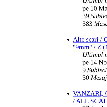
Ultimul 
pe 10 Ma
39
Subie
383
Mesa
Alte scari /
"9mm" / Z (1
Ultimul 
pe 14 No
9
Subiec
50
Mesaj
VANZARI,
/ ALL SCA