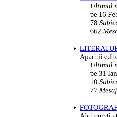
Ultimul 
pe 16 Fe
78
Subie
662
Mesa
LITERATU
Aparitii edito
Ultimul 
pe 31 Ia
10
Subie
77
Mesaj
FOTOGRAFI
Aici puteti a