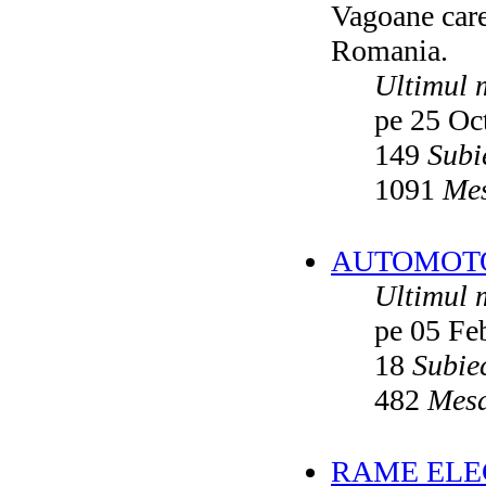
Vagoane care 
Vatmanu076
ultimul raspuns:
Ikarus_260
Romania.
Autobuze din Oradea
de
Vladyz
ultimul raspuns:
Ikarus_260
Ultimul 
Troleibuzele (autobuzele) Saurer
de
pe 25 Oc
Ikarus_260
ultimul raspuns:
Ikarus_260
149
Subi
Troleibuzul Rocar Autodromo 7460
de
Vatmanu076
1091
Mes
ultimul raspuns:
Ikarus_260
Interventii RATB
de
Ikarus_260
ultimul raspuns:
Ikarus_260
AUTOMOTOA
Autobuze Roman 112UD
de
Ikarus_260
Ultimul 
ultimul raspuns:
Ikarus_260
pe 05 Fe
Autobuze Mercedes-Benz Citaro C2
Hybrid ale STB
de
Andrei98
ultimul raspuns:
Ikarus_260
18
Subie
Tramvai tip V3A-93M modernizat cu
482
Mesa
echipamente INDAELTRAC
de
Vatmanu076
ultimul raspuns:
Ikarus_260
Tramvaiele V3A-93M EPC
de
Matei
RAME ELEC
ultimul raspuns:
Ikarus_260