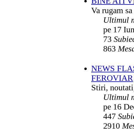
BINE ATI 
Va rugam sa v
Ultimul 
pe 17 Iu
73
Subie
863
Mesa
NEWS FLA
FEROVIAR
Stiri, noutat
Ultimul 
pe 16 De
447
Subi
2910
Mes