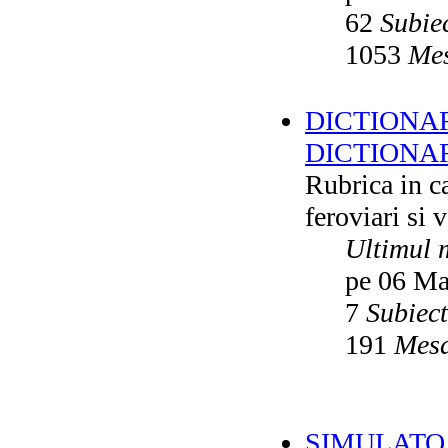
62
Subie
1053
Mes
DICTIONAR
DICTIONA
Rubrica in ca
feroviari si 
Ultimul 
pe 06 Ma
7
Subiec
191
Mesa
SIMULATO