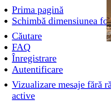
Prima pagină
Schimbă dimensiunea fon
Căutare
FAQ
Înregistrare
Autentificare
Vizualizare mesaje fără r
Filmari si fotografii DPS
de
DPS
ultimul raspuns:
DPS
active
Masini de inchiriatin Baucuresti
aeroport
de
paraschivrazvan25
ultimul raspuns:
paraschivrazvan25
Vagoane de dormit seria 70-91. AVA