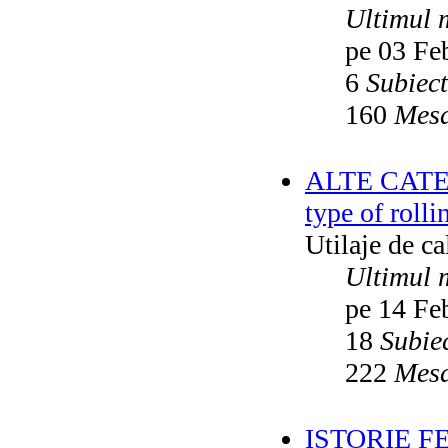
Ultimul 
pe 03 Fe
6
Subiec
160
Mesa
ALTE CATEGO
type of rolli
Utilaje de c
Ultimul 
pe 14 Fe
18
Subie
222
Mesa
ISTORIE F