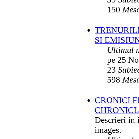
150
Mesa
TRENURILE
SI EMISIUN
Ultimul 
pe 25 No
23
Subie
598
Mesa
CRONICI F
CHRONICLE
Descrieri in
images.