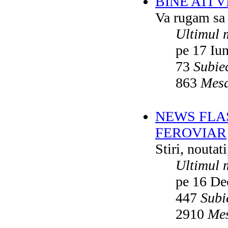
BINE ATI 
Va rugam sa v
Ultimul 
pe 17 Iu
73
Subie
863
Mesa
NEWS FLA
FEROVIAR
Stiri, noutat
Ultimul 
pe 16 De
447
Subi
2910
Mes