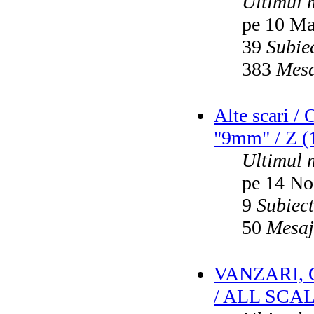
Ultimul 
pe 10 Ma
39
Subie
383
Mesa
Alte scari /
"9mm" / Z (1
Ultimul 
pe 14 No
9
Subiec
50
Mesaj
VANZARI,
/ ALL SCA