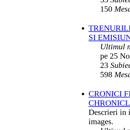
150
Mesa
TRENURILE
SI EMISIUN
Ultimul 
pe 25 No
23
Subie
598
Mesa
CRONICI F
CHRONICLE
Descrieri in
images.