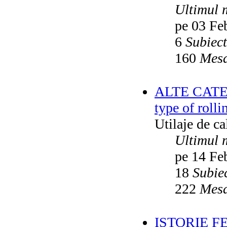
Ultimul 
pe 03 Fe
6
Subiec
160
Mesa
ALTE CATEGO
type of rolli
Utilaje de c
Ultimul 
pe 14 Fe
18
Subie
222
Mesa
ISTORIE F