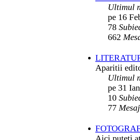
Ultimul 
pe 16 Fe
78
Subie
662
Mesa
LITERATU
Aparitii edito
Ultimul 
pe 31 Ia
10
Subie
77
Mesaj
FOTOGRAFI
Aici puteti a