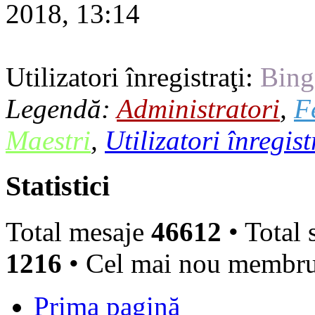
2018, 13:14
Utilizatori înregistraţi:
Bing
Legendă:
Administratori
,
F
Maestri
,
Utilizatori înregist
Statistici
Total mesaje
46612
• Total 
1216
• Cel mai nou membr
Prima pagină