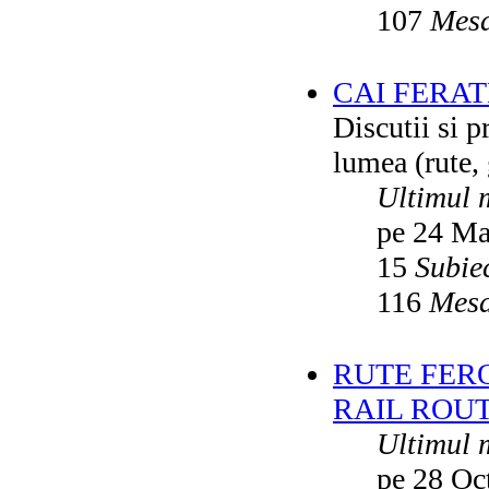
107
Mesa
CAI FERA
Discutii si p
lumea (rute, g
Ultimul 
pe 24 Ma
15
Subie
116
Mesa
RUTE FER
RAIL ROU
Ultimul 
pe 28 Oc