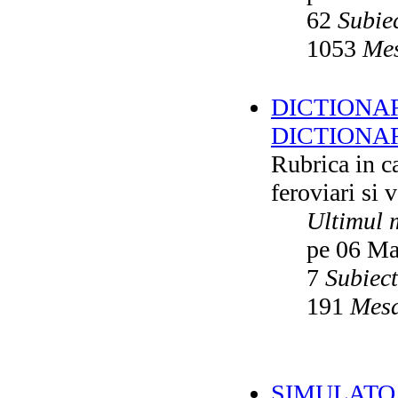
62
Subie
1053
Mes
DICTIONAR
DICTIONA
Rubrica in ca
feroviari si 
Ultimul 
pe 06 Ma
7
Subiec
191
Mesa
SIMULATO