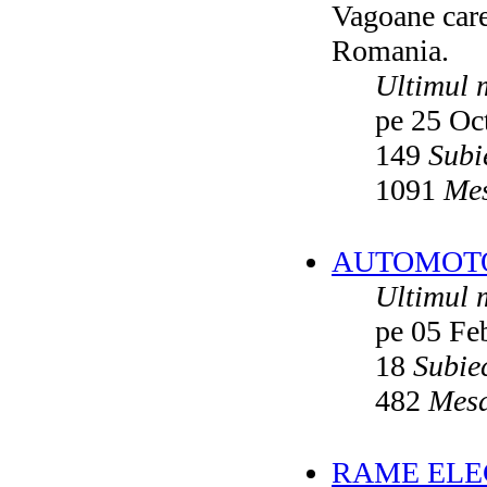
Vagoane care 
Vatmanu076
ultimul raspuns:
Ikarus_260
Romania.
Autobuze din Oradea
de
Vladyz
ultimul raspuns:
Ikarus_260
Ultimul 
Troleibuzele (autobuzele) Saurer
de
pe 25 Oc
Ikarus_260
ultimul raspuns:
Ikarus_260
149
Subi
Troleibuzul Rocar Autodromo 7460
de
Vatmanu076
1091
Mes
ultimul raspuns:
Ikarus_260
Interventii RATB
de
Ikarus_260
ultimul raspuns:
Ikarus_260
AUTOMOTOA
Autobuze Roman 112UD
de
Ikarus_260
Ultimul 
ultimul raspuns:
Ikarus_260
pe 05 Fe
Autobuze Mercedes-Benz Citaro C2
Hybrid ale STB
de
Andrei98
ultimul raspuns:
Ikarus_260
18
Subie
Tramvai tip V3A-93M modernizat cu
482
Mesa
echipamente INDAELTRAC
de
Vatmanu076
ultimul raspuns:
Ikarus_260
Tramvaiele V3A-93M EPC
de
Matei
RAME ELEC
ultimul raspuns:
Ikarus_260