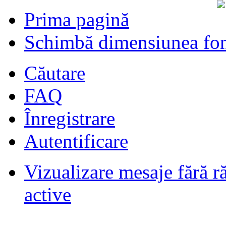
Prima pagină
Schimbă dimensiunea fon
Căutare
FAQ
Înregistrare
Autentificare
Vizualizare mesaje fără r
Filmari si fotografii DPS
de
DPS
ultimul raspuns:
DPS
active
Masini de inchiriatin Baucuresti
aeroport
de
paraschivrazvan25
ultimul raspuns:
paraschivrazvan25
Vagoane de dormit seria 70-91. AVA