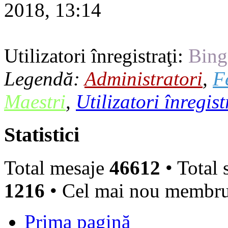
2018, 13:14
Utilizatori înregistraţi:
Bing
Legendă:
Administratori
,
F
Maestri
,
Utilizatori înregist
Statistici
Total mesaje
46612
• Total 
1216
• Cel mai nou membr
Prima pagină