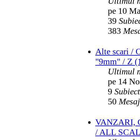
Ultimul 
pe 10 Ma
39
Subie
383
Mesa
Alte scari /
"9mm" / Z (1
Ultimul 
pe 14 No
9
Subiec
50
Mesaj
VANZARI,
/ ALL SCA