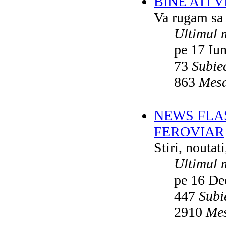
BINE ATI 
Va rugam sa v
Ultimul 
pe 17 Iu
73
Subie
863
Mesa
NEWS FLA
FEROVIAR
Stiri, noutat
Ultimul 
pe 16 De
447
Subi
2910
Mes