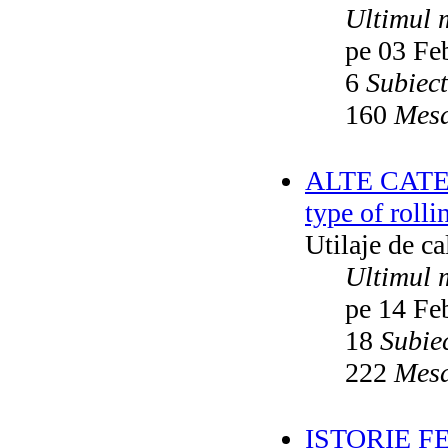
Ultimul 
pe 03 Fe
6
Subiec
160
Mesa
ALTE CATEGO
type of rolli
Utilaje de c
Ultimul 
pe 14 Fe
18
Subie
222
Mesa
ISTORIE F