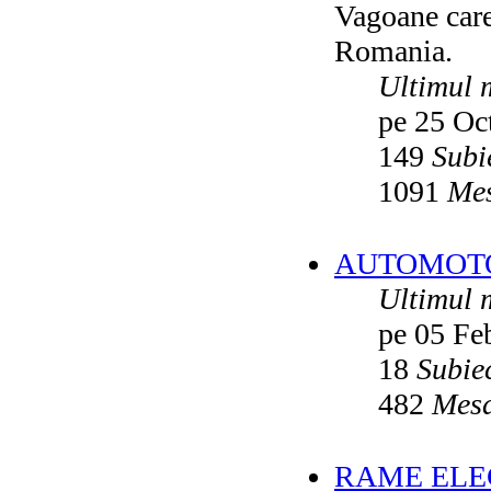
Vagoane care 
Vatmanu076
ultimul raspuns:
Ikarus_260
Romania.
Autobuze din Oradea
de
Vladyz
ultimul raspuns:
Ikarus_260
Ultimul 
Troleibuzele (autobuzele) Saurer
de
pe 25 Oc
Ikarus_260
ultimul raspuns:
Ikarus_260
149
Subi
Troleibuzul Rocar Autodromo 7460
de
Vatmanu076
1091
Mes
ultimul raspuns:
Ikarus_260
Interventii RATB
de
Ikarus_260
ultimul raspuns:
Ikarus_260
AUTOMOTOA
Autobuze Roman 112UD
de
Ikarus_260
Ultimul 
ultimul raspuns:
Ikarus_260
pe 05 Fe
Autobuze Mercedes-Benz Citaro C2
Hybrid ale STB
de
Andrei98
ultimul raspuns:
Ikarus_260
18
Subie
Tramvai tip V3A-93M modernizat cu
482
Mesa
echipamente INDAELTRAC
de
Vatmanu076
ultimul raspuns:
Ikarus_260
Tramvaiele V3A-93M EPC
de
Matei
RAME ELEC
ultimul raspuns:
Ikarus_260