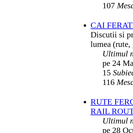
107
Mesa
CAI FERA
Discutii si p
lumea (rute, g
Ultimul 
pe 24 Ma
15
Subie
116
Mesa
RUTE FER
RAIL ROU
Ultimul 
pe 28 Oc