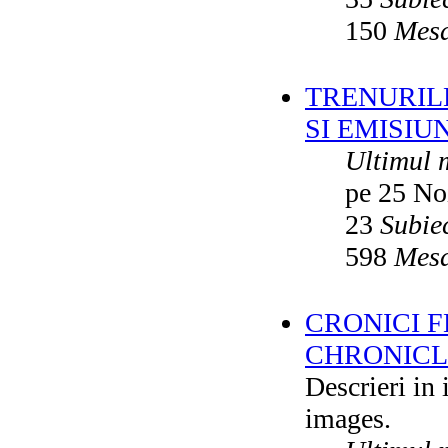
150
Mesa
TRENURILE
SI EMISIUN
Ultimul 
pe 25 No
23
Subie
598
Mesa
CRONICI F
CHRONICLE
Descrieri in
images.