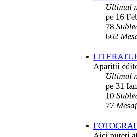
Ultimul 
pe 16 Fe
78
Subie
662
Mesa
LITERATU
Aparitii edito
Ultimul 
pe 31 Ia
10
Subie
77
Mesaj
FOTOGRAFI
Aici puteti a