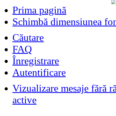
Prima pagină
Schimbă dimensiunea fon
Căutare
FAQ
Înregistrare
Autentificare
Vizualizare mesaje fără r
Filmari si fotografii DPS
de
DPS
ultimul raspuns:
DPS
active
Masini de inchiriatin Baucuresti
aeroport
de
paraschivrazvan25
ultimul raspuns:
paraschivrazvan25
Vagoane de dormit seria 70-91. AVA