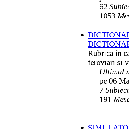
62
Subie
1053
Mes
DICTIONAR
DICTIONA
Rubrica in ca
feroviari si 
Ultimul 
pe 06 Ma
7
Subiec
191
Mesa
SIMULATO