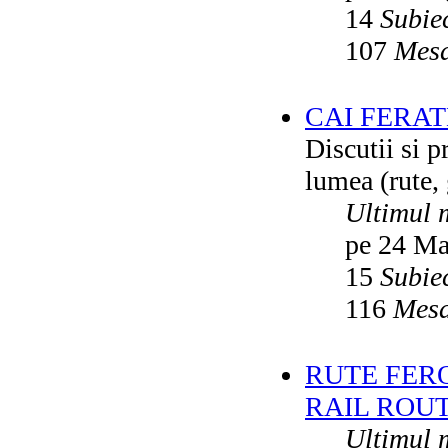
14
Subie
107
Mesa
CAI FERA
Discutii si p
lumea (rute, g
Ultimul 
pe 24 Ma
15
Subie
116
Mesa
RUTE FER
RAIL ROU
Ultimul 