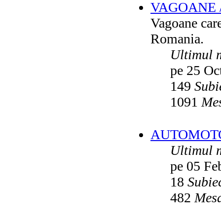
VAGOANE 
Vatmanu076
ultimul raspuns:
Ikarus_260
Vagoane care 
Autobuze din Oradea
de
Vladyz
ultimul raspuns:
Ikarus_260
Romania.
Troleibuzele (autobuzele) Saurer
de
Ultimul 
Ikarus_260
ultimul raspuns:
Ikarus_260
pe 25 Oc
Troleibuzul Rocar Autodromo 7460
de
Vatmanu076
149
Subi
ultimul raspuns:
Ikarus_260
1091
Mes
Interventii RATB
de
Ikarus_260
ultimul raspuns:
Ikarus_260
Autobuze Roman 112UD
de
Ikarus_260
AUTOMOTOA
ultimul raspuns:
Ikarus_260
Ultimul 
Autobuze Mercedes-Benz Citaro C2
Hybrid ale STB
de
Andrei98
ultimul raspuns:
Ikarus_260
pe 05 Fe
Tramvai tip V3A-93M modernizat cu
18
Subie
echipamente INDAELTRAC
de
Vatmanu076
482
Mesa
ultimul raspuns:
Ikarus_260
Tramvaiele V3A-93M EPC
de
Matei
ultimul raspuns:
Ikarus_260