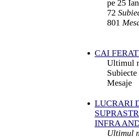
pe 25 Ia
72
Subie
801
Mesa
CAI FERAT
Ultimul 
Subiecte
Mesaje
LUCRARI DE
SUPRASTR
INFRA AN
Ultimul 