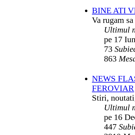
BINE ATI 
Va rugam sa v
Ultimul 
pe 17 Iu
73
Subie
863
Mesa
NEWS FLA
FEROVIAR
Stiri, noutat
Ultimul 
pe 16 De
447
Subi