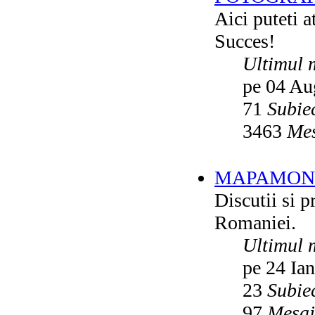
Aici puteti a
Succes!
Ultimul 
pe 04 Au
71
Subie
3463
Mes
MAPAMON
Discutii si p
Romaniei.
Ultimul 
pe 24 Ia
23
Subie
97
Mesaj