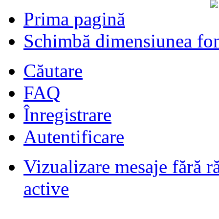
Prima pagină
Schimbă dimensiunea fon
Căutare
FAQ
Înregistrare
Autentificare
Vizualizare mesaje fără r
Filmari si fotografii DPS
de
DPS
ultimul raspuns:
DPS
active
Masini de inchiriatin Baucuresti
aeroport
de
paraschivrazvan25
ultimul raspuns:
paraschivrazvan25
Vagoane de dormit seria 70-91. AVA