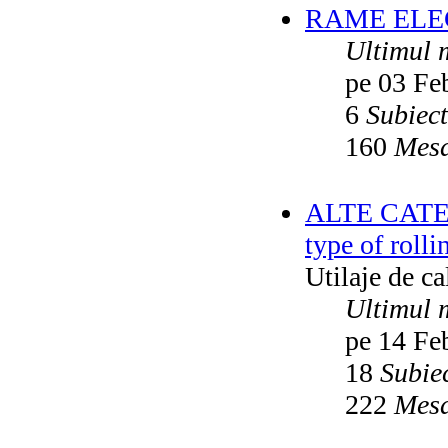
RAME ELEC
Ultimul 
pe 03 Fe
6
Subiec
160
Mesa
ALTE CATEGO
type of rolli
Utilaje de c
Ultimul 
pe 14 Fe
18
Subie
222
Mesa