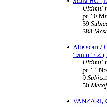
Scara HO (1
Ultimul 
pe 10 Ma
39
Subie
383
Mesa
Alte scari /
"9mm" / Z (1
Ultimul 
pe 14 No
9
Subiec
50
Mesaj
VANZARI,