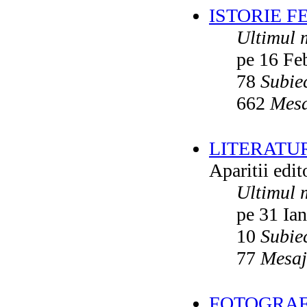
ISTORIE F
Ultimul 
pe 16 Fe
78
Subie
662
Mesa
LITERATU
Aparitii edito
Ultimul 
pe 31 Ia
10
Subie
77
Mesaj
FOTOGRAFI