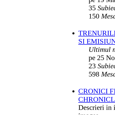
35
Subie
150
Mesa
TRENURILE
SI EMISIUN
Ultimul 
pe 25 No
23
Subie
598
Mesa
CRONICI F
CHRONICLE
Descrieri in