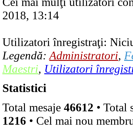
Cei mai mulţi utilizatori co
2018, 13:14
Utilizatori înregistraţi: Nici
Legendă:
Administratori
,
F
Maestri
,
Utilizatori înregist
Statistici
Total mesaje
46612
• Total 
1216
• Cel mai nou membr