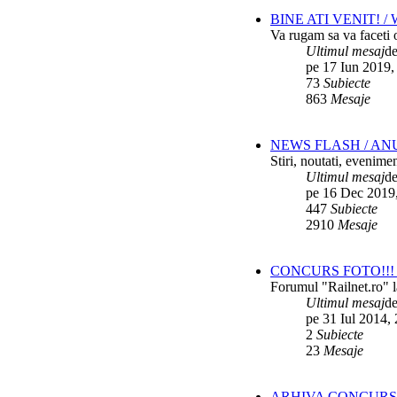
BINE ATI VENIT! 
Va rugam sa va faceti o
Ultimul mesaj
d
pe 17 Iun 2019,
73
Subiecte
863
Mesaje
NEWS FLASH / AN
Stiri, noutati, evenime
Ultimul mesaj
d
pe 16 Dec 2019
447
Subiecte
2910
Mesaje
CONCURS FOTO!!! 
Forumul "Railnet.ro" l
Ultimul mesaj
d
pe 31 Iul 2014,
2
Subiecte
23
Mesaje
ARHIVA CONCURS