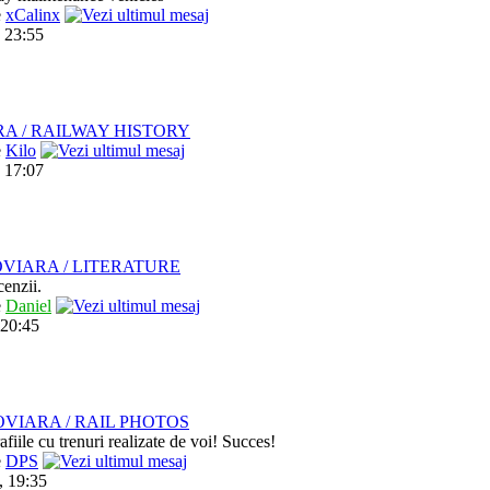
e
xCalinx
 23:55
RA / RAILWAY HISTORY
e
Kilo
 17:07
VIARA / LITERATURE
cenzii.
e
Daniel
 20:45
VIARA / RAIL PHOTOS
afiile cu trenuri realizate de voi! Succes!
e
DPS
, 19:35