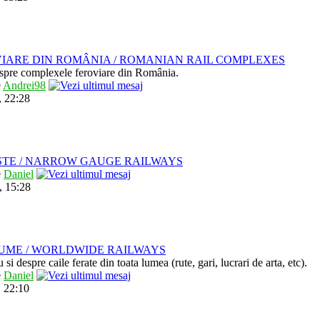
IARE DIN ROMÂNIA / ROMANIAN RAIL COMPLEXES
despre complexele feroviare din România.
e
Andrei98
, 22:28
STE / NARROW GAUGE RAILWAYS
e
Daniel
, 15:28
LUME / WORLDWIDE RAILWAYS
u si despre caile ferate din toata lumea (rute, gari, lucrari de arta, etc).
e
Daniel
 22:10