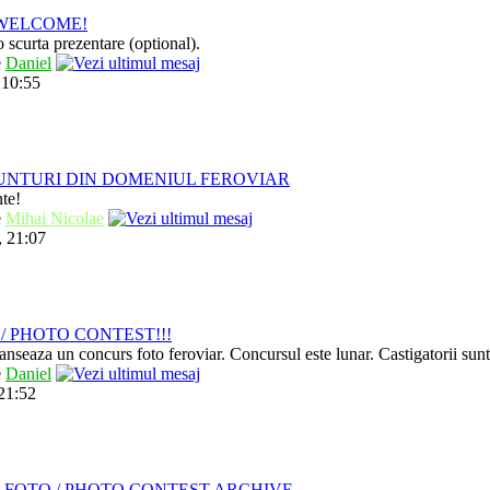
/ WELCOME!
 scurta prezentare (optional).
e
Daniel
 10:55
UNTURI DIN DOMENIUL FEROVIAR
nte!
e
Mihai Nicolae
, 21:07
/ PHOTO CONTEST!!!
anseaza un concurs foto feroviar. Concursul este lunar. Castigatorii sun
e
Daniel
 21:52
 FOTO / PHOTO CONTEST ARCHIVE