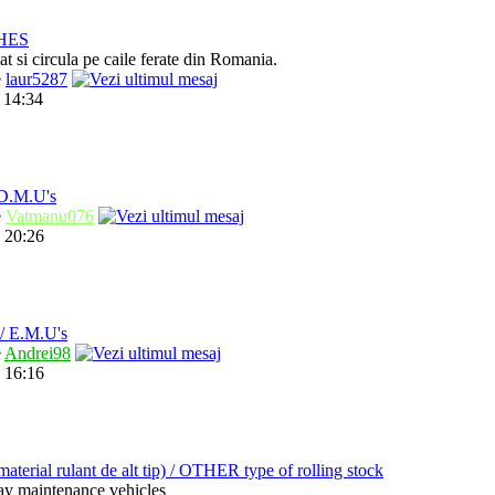
HES
t si circula pe caile ferate din Romania.
e
laur5287
 14:34
.M.U's
e
Vatmanu076
 20:26
 E.M.U's
e
Andrei98
 16:16
ial rulant de alt tip) / OTHER type of rolling stock
way maintenance vehicles