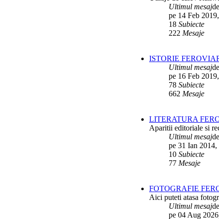
Interventii RATB
de
Ikarus_260
Ultimul mesaj
d
ultimul raspuns:
Ikarus_260
pe 14 Feb 2019,
18
Subiecte
Autobuze Roman 112UD
de
Ikarus_260
222
Mesaje
ultimul raspuns:
Ikarus_260
Autobuze Mercedes-Benz Citaro C2
ISTORIE FEROVIA
Hybrid ale STB
de
Andrei98
ultimul raspuns:
Ikarus_260
Ultimul mesaj
d
pe 16 Feb 2019,
Tramvai tip V3A-93M modernizat cu
78
Subiecte
echipamente INDAELTRAC
de
Vatmanu076
662
Mesaje
ultimul raspuns:
Ikarus_260
Tramvaiele V3A-93M EPC
de
Matei
LITERATURA FERO
ultimul raspuns:
Ikarus_260
Aparitii editoriale si re
Ultimul mesaj
d
pe 31 Ian 2014,
10
Subiecte
77
Mesaje
FOTOGRAFIE FERO
Aici puteti atasa fotogr
Ultimul mesaj
d
pe 04 Aug 2026