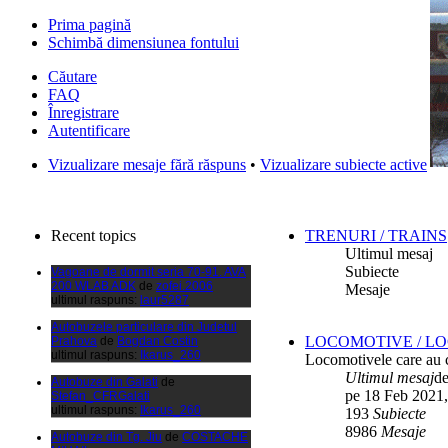
Prima pagină
Schimbă dimensiunea fontului
Căutare
FAQ
Înregistrare
Autentificare
Filmari si fotografii DPS
de
DPS
Vizualizare mesaje fără răspuns
•
Vizualizare subiecte active
ultimul raspuns:
DPS
Masini de inchiriatin Baucuresti
aeroport
de
paraschivrazvan25
ultimul raspuns:
paraschivrazvan25
Recent topics
TRENURI / TRAINS
Vagoane de dormit seria 70-91. AVA
Ultimul mesaj
200 WLAB ADK
de
zofei.2006
Subiecte
ultimul raspuns:
laur5287
Mesaje
Autobuzele particulare din Judetul
Prahova
de
Bogdan Costin
ultimul raspuns:
Ikarus_260
LOCOMOTIVE / L
Autobuze din Galati
de
Locomotivele care au c
Stefan_CFRGalati
Ultimul mesaj
d
ultimul raspuns:
Ikarus_260
pe 18 Feb 2021,
Autobuze din Tg. Jiu
de
COSTACHE
193
Subiecte
MIHAIL
8986
Mesaje
ultimul raspuns:
Ikarus_260