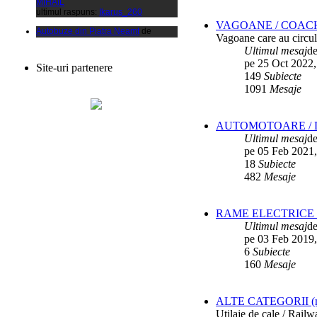
Autobuze din Piatra Neamt
de
xCalinx
VAGOANE / COAC
ultimul raspuns:
Ikarus_260
Vagoane care au circula
Ultimul mesaj
d
Liaz
de
Vladyz
ultimul raspuns:
Ikarus_260
pe 25 Oct 2022,
Site-uri partenere
149
Subiecte
Autobuze din Fetesti
de
1091
Mesaje
ANDU2100CP
ultimul raspuns:
Ikarus_260
Parc SC RATBV SA
de
Ikarus_260
AUTOMOTOARE / D
ultimul raspuns:
Ikarus_260
Ultimul mesaj
d
Rocar de Simon
de
Vladyz
pe 05 Feb 2021,
ultimul raspuns:
Ikarus_260
18
Subiecte
482
Mesaje
Autobuze din Ploiesti (RATP)
de
Vatmanu076
ultimul raspuns:
Ikarus_260
RAME ELECTRICE /
Autobuze din Oradea
de
Vladyz
Ultimul mesaj
d
ultimul raspuns:
Ikarus_260
pe 03 Feb 2019,
Troleibuzele (autobuzele) Saurer
de
6
Subiecte
Ikarus_260
160
Mesaje
ultimul raspuns:
Ikarus_260
Troleibuzul Rocar Autodromo 7460
de
Vatmanu076
ALTE CATEGORII (mater
ultimul raspuns:
Ikarus_260
Utilaje de cale / Rail