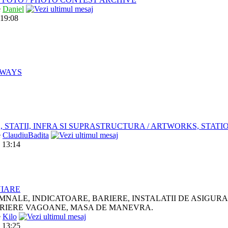
e
Daniel
 19:08
LWAYS
, STATII, INFRA SI SUPRASTRUCTURA / ARTWORKS, STAT
e
ClaudiuBadita
 13:14
VIARE
MNALE, INDICATOARE, BARIERE, INSTALATII DE ASIGUR
RIERE VAGOANE, MASA DE MANEVRA.
e
Kilo
 13:25