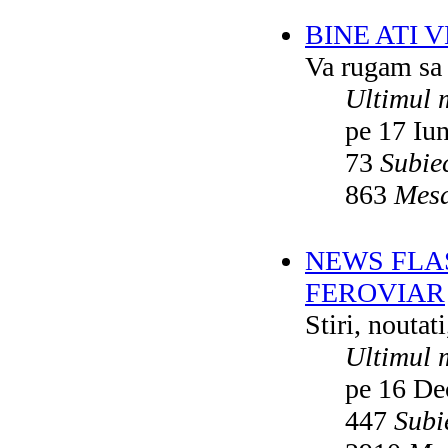
BINE ATI 
Va rugam sa v
Ultimul 
pe 17 Iu
73
Subie
863
Mesa
NEWS FLA
FEROVIAR
Stiri, noutat
Ultimul 
pe 16 De
447
Subi