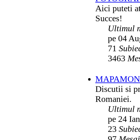
Aici puteti a
Succes!
Ultimul 
pe 04 Au
71
Subie
3463
Mes
MAPAMON
Discutii si p
Romaniei.
Ultimul 
pe 24 Ia
23
Subie
97
Mesaj