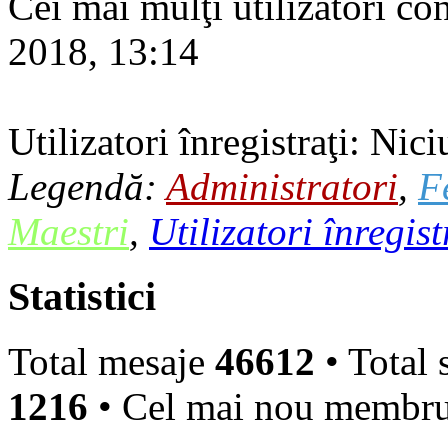
Cei mai mulţi utilizatori co
2018, 13:14
Utilizatori înregistraţi: Nici
Legendă:
Administratori
,
F
Maestri
,
Utilizatori înregist
Statistici
Total mesaje
46612
• Total 
1216
• Cel mai nou membr