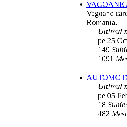
VAGOANE 
Vatmanu076
ultimul raspuns:
Ikarus_260
Vagoane care 
Autobuze din Oradea
de
Vladyz
ultimul raspuns:
Ikarus_260
Romania.
Troleibuzele (autobuzele) Saurer
de
Ultimul 
Ikarus_260
ultimul raspuns:
Ikarus_260
pe 25 Oc
Troleibuzul Rocar Autodromo 7460
de
Vatmanu076
149
Subi
ultimul raspuns:
Ikarus_260
1091
Mes
Interventii RATB
de
Ikarus_260
ultimul raspuns:
Ikarus_260
Autobuze Roman 112UD
de
Ikarus_260
AUTOMOTOA
ultimul raspuns:
Ikarus_260
Ultimul 
Autobuze Mercedes-Benz Citaro C2
Hybrid ale STB
de
Andrei98
ultimul raspuns:
Ikarus_260
pe 05 Fe
Tramvai tip V3A-93M modernizat cu
18
Subie
echipamente INDAELTRAC
de
Vatmanu076
482
Mesa
ultimul raspuns:
Ikarus_260
Tramvaiele V3A-93M EPC
de
Matei
ultimul raspuns:
Ikarus_260