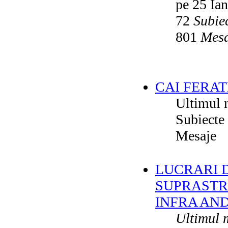
pe 25 Ia
72
Subie
801
Mesa
CAI FERAT
Ultimul 
Subiecte
Mesaje
LUCRARI DE
SUPRASTR
INFRA AN
Ultimul 