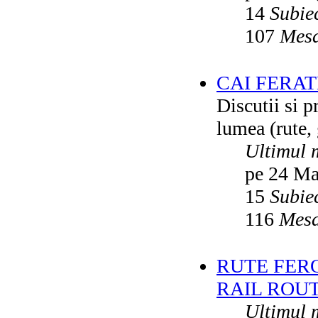
14
Subie
107
Mesa
CAI FERA
Discutii si p
lumea (rute, g
Ultimul 
pe 24 Ma
15
Subie
116
Mesa
RUTE FER
RAIL ROU
Ultimul 