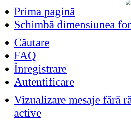
Prima pagină
Schimbă dimensiunea fon
Căutare
FAQ
Înregistrare
Autentificare
Vizualizare mesaje fără r
Filmari si fotografii DPS
de
DPS
ultimul raspuns:
DPS
active
Masini de inchiriatin Baucuresti
aeroport
de
paraschivrazvan25
ultimul raspuns:
paraschivrazvan25
Vagoane de dormit seria 70-91. AVA