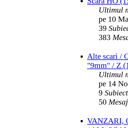
Scara HO (1
Ultimul 
pe 10 Ma
39
Subie
383
Mesa
Alte scari /
"9mm" / Z (1
Ultimul 
pe 14 No
9
Subiec
50
Mesaj
VANZARI,