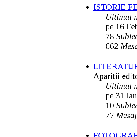
ISTORIE F
Ultimul 
pe 16 Fe
78
Subie
662
Mesa
LITERATU
Aparitii edito
Ultimul 
pe 31 Ia
10
Subie
77
Mesaj
FOTOGRAFI