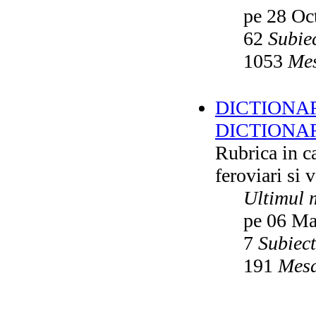
pe 28 Oc
62
Subie
1053
Mes
DICTIONAR
DICTIONA
Rubrica in ca
feroviari si 
Ultimul 
pe 06 Ma
7
Subiec
191
Mesa