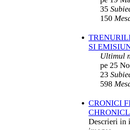
35
Subie
150
Mesa
TRENURILE
SI EMISIUN
Ultimul 
pe 25 No
23
Subie
598
Mesa
CRONICI F
CHRONICLE
Descrieri in