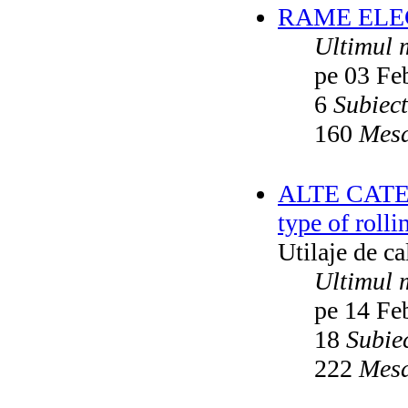
RAME ELEC
Ultimul 
pe 03 Fe
6
Subiec
160
Mesa
ALTE CATEGO
type of rolli
Utilaje de c
Ultimul 
pe 14 Fe
18
Subie
222
Mesa