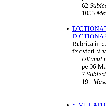
62
Subie
1053
Mes
DICTIONAR
DICTIONA
Rubrica in ca
feroviari si 
Ultimul 
pe 06 Ma
7
Subiec
191
Mesa
SIMULATO