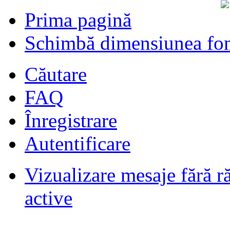
Prima pagină
Schimbă dimensiunea fon
Căutare
FAQ
Înregistrare
Autentificare
Vizualizare mesaje fără r
Filmari si fotografii DPS
de
DPS
ultimul raspuns:
DPS
active
Masini de inchiriatin Baucuresti
aeroport
de
paraschivrazvan25
ultimul raspuns:
paraschivrazvan25
Vagoane de dormit seria 70-91. AVA