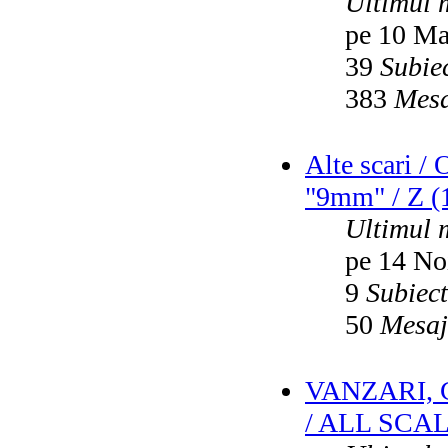
Ultimul 
pe 10 Ma
39
Subie
383
Mesa
Alte scari /
"9mm" / Z (1
Ultimul 
pe 14 No
9
Subiec
50
Mesaj
VANZARI,
/ ALL SCA