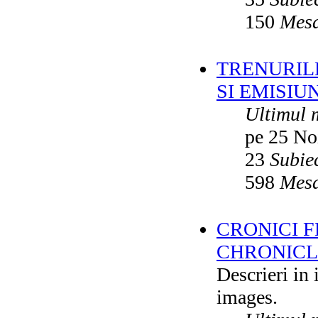
150
Mesa
TRENURILE
SI EMISIUN
Ultimul 
pe 25 No
23
Subie
598
Mesa
CRONICI F
CHRONICLE
Descrieri in
images.