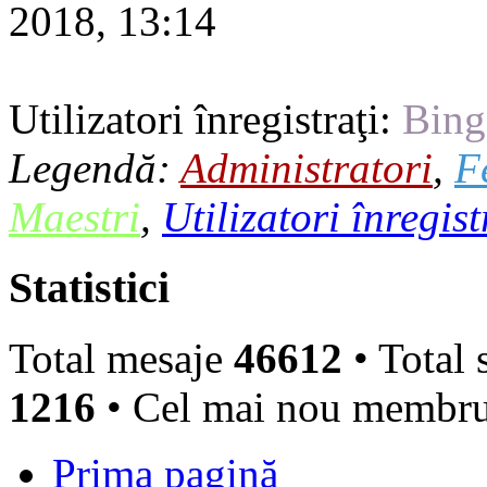
2018, 13:14
Utilizatori înregistraţi:
Bing
Legendă:
Administratori
,
F
Maestri
,
Utilizatori înregist
Statistici
Total mesaje
46612
• Total 
1216
• Cel mai nou membr
Prima pagină