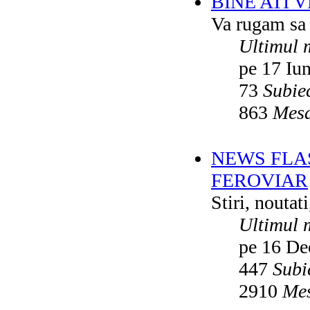
BINE ATI 
Va rugam sa v
Ultimul 
pe 17 Iu
73
Subie
863
Mesa
NEWS FLA
FEROVIAR
Stiri, noutat
Ultimul 
pe 16 De
447
Subi
2910
Mes