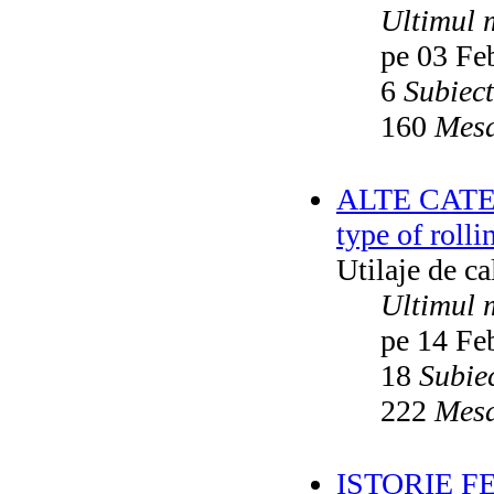
Ultimul 
pe 03 Fe
6
Subiec
160
Mesa
ALTE CATEGO
type of rolli
Utilaje de c
Ultimul 
pe 14 Fe
18
Subie
222
Mesa
ISTORIE F