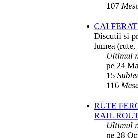
107
Mesa
CAI FERA
Discutii si p
lumea (rute, g
Ultimul 
pe 24 Ma
15
Subie
116
Mesa
RUTE FER
RAIL ROU
Ultimul 
pe 28 Oc