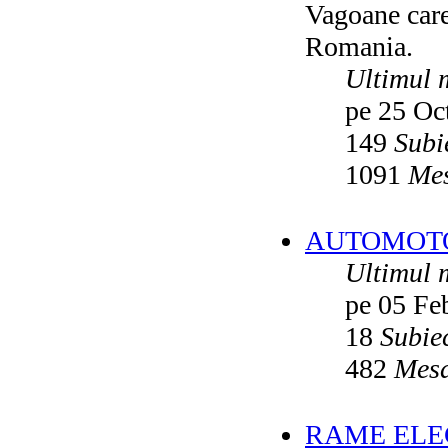
Vagoane care 
Vatmanu076
ultimul raspuns:
Ikarus_260
Romania.
Autobuze din Oradea
de
Vladyz
ultimul raspuns:
Ikarus_260
Ultimul 
Troleibuzele (autobuzele) Saurer
de
pe 25 Oc
Ikarus_260
ultimul raspuns:
Ikarus_260
149
Subi
Troleibuzul Rocar Autodromo 7460
de
Vatmanu076
1091
Mes
ultimul raspuns:
Ikarus_260
Interventii RATB
de
Ikarus_260
ultimul raspuns:
Ikarus_260
AUTOMOTOA
Autobuze Roman 112UD
de
Ikarus_260
Ultimul 
ultimul raspuns:
Ikarus_260
pe 05 Fe
Autobuze Mercedes-Benz Citaro C2
Hybrid ale STB
de
Andrei98
ultimul raspuns:
Ikarus_260
18
Subie
Tramvai tip V3A-93M modernizat cu
482
Mesa
echipamente INDAELTRAC
de
Vatmanu076
ultimul raspuns:
Ikarus_260
Tramvaiele V3A-93M EPC
de
Matei
RAME ELEC
ultimul raspuns:
Ikarus_260