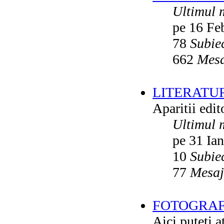
Ultimul 
pe 16 Fe
78
Subie
662
Mesa
LITERATU
Aparitii edito
Ultimul 
pe 31 Ia
10
Subie
77
Mesaj
FOTOGRAFI
Aici puteti a