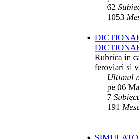
62
Subie
1053
Mes
DICTIONAR
DICTIONA
Rubrica in ca
feroviari si 
Ultimul 
pe 06 Ma
7
Subiec
191
Mesa
SIMULATO