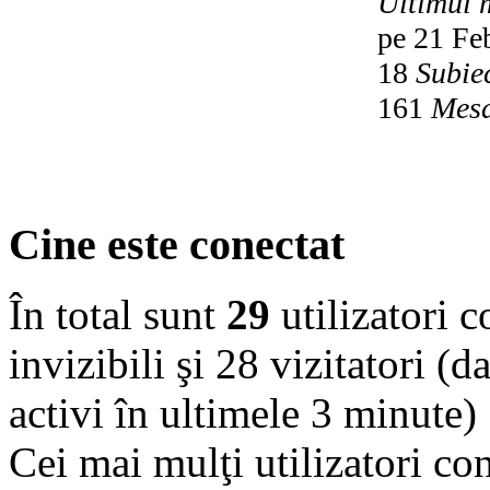
Ultimul 
pe 21 Fe
18
Subie
161
Mesa
Cine este conectat
În total sunt
29
utilizatori co
invizibili şi 28 vizitatori (d
activi în ultimele 3 minute)
Cei mai mulţi utilizatori co