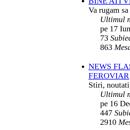
BINE ATI 
Va rugam sa v
Ultimul 
pe 17 Iu
73
Subie
863
Mesa
NEWS FLA
FEROVIAR
Stiri, noutat
Ultimul 
pe 16 De
447
Subi
2910
Mes