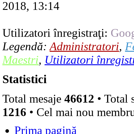
2018, 13:14
Utilizatori înregistraţi:
Goog
Legendă:
Administratori
,
F
Maestri
,
Utilizatori înregist
Statistici
Total mesaje
46612
• Total 
1216
• Cel mai nou membr
Prima pagină