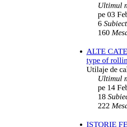
Ultimul 
pe 03 Fe
6
Subiec
160
Mesa
ALTE CATEGO
type of rolli
Utilaje de c
Ultimul 
pe 14 Fe
18
Subie
222
Mesa
ISTORIE F