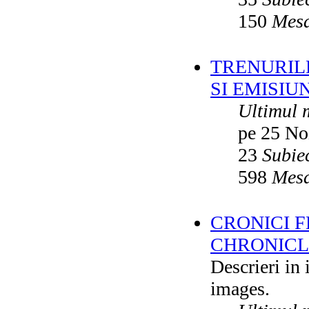
150
Mesa
TRENURILE
SI EMISIUN
Ultimul 
pe 25 No
23
Subie
598
Mesa
CRONICI F
CHRONICLE
Descrieri in
images.