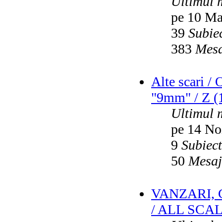
Ultimul 
pe 10 Ma
39
Subie
383
Mesa
Alte scari /
"9mm" / Z (1
Ultimul 
pe 14 No
9
Subiec
50
Mesaj
VANZARI,
/ ALL SCA