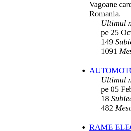
Autobuze din Ploiesti (RATP)
de
Vagoane care 
Vatmanu076
ultimul raspuns:
Ikarus_260
Romania.
Autobuze din Oradea
de
Vladyz
Ultimul 
ultimul raspuns:
Ikarus_260
Troleibuzele (autobuzele) Saurer
de
pe 25 Oc
Ikarus_260
ultimul raspuns:
Ikarus_260
149
Subi
Troleibuzul Rocar Autodromo 7460
1091
Mes
de
Vatmanu076
ultimul raspuns:
Ikarus_260
Interventii RATB
de
Ikarus_260
ultimul raspuns:
Ikarus_260
AUTOMOTOA
Autobuze Roman 112UD
de
Ikarus_260
Ultimul 
ultimul raspuns:
Ikarus_260
pe 05 Fe
Autobuze Mercedes-Benz Citaro C2
Hybrid ale STB
de
Andrei98
18
Subie
ultimul raspuns:
Ikarus_260
Tramvai tip V3A-93M modernizat cu
482
Mesa
echipamente INDAELTRAC
de
Vatmanu076
ultimul raspuns:
Ikarus_260
RAME ELEC
Tramvaiele V3A-93M EPC
de
Matei
ultimul raspuns:
Ikarus_260