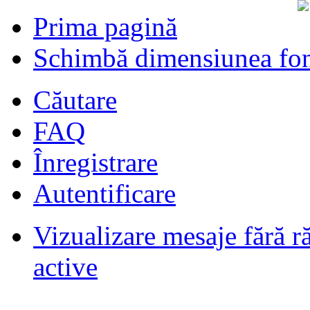
Prima pagină
Schimbă dimensiunea fon
Căutare
FAQ
Înregistrare
Autentificare
Vizualizare mesaje fără r
Filmari si fotografii DPS
de
DPS
ultimul raspuns:
DPS
active
Masini de inchiriatin Baucuresti
aeroport
de
paraschivrazvan25
ultimul raspuns:
paraschivrazvan25
Vagoane de dormit seria 70-91. AVA