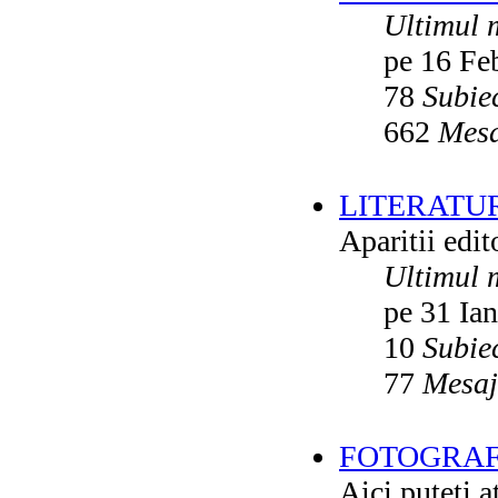
Ultimul 
pe 16 Fe
78
Subie
662
Mesa
LITERATU
Aparitii edito
Ultimul 
pe 31 Ia
10
Subie
77
Mesaj
FOTOGRAFI
Aici puteti a