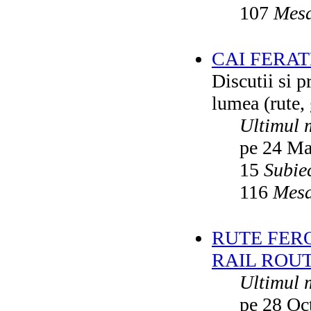
107
Mesa
CAI FERA
Discutii si p
lumea (rute, g
Ultimul 
pe 24 Ma
15
Subie
116
Mesa
RUTE FER
RAIL ROU
Ultimul 
pe 28 Oc