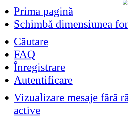
Prima pagină
Schimbă dimensiunea fon
Căutare
FAQ
Înregistrare
Autentificare
Vizualizare mesaje fără r
Filmari si fotografii DPS
de
DPS
ultimul raspuns:
DPS
active
Masini de inchiriatin Baucuresti
aeroport
de
paraschivrazvan25
ultimul raspuns:
paraschivrazvan25
Vagoane de dormit seria 70-91. AVA