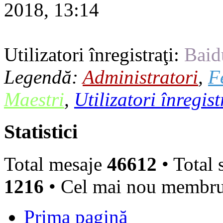
2018, 13:14
Utilizatori înregistraţi:
Baid
Legendă:
Administratori
,
F
Maestri
,
Utilizatori înregist
Statistici
Total mesaje
46612
• Total 
1216
• Cel mai nou membr
Prima pagină