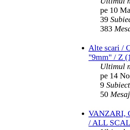
Ultimul 
pe 10 Ma
39
Subie
383
Mesa
Alte scari /
"9mm" / Z (1
Ultimul 
pe 14 No
9
Subiec
50
Mesaj
VANZARI,
/ ALL SCA