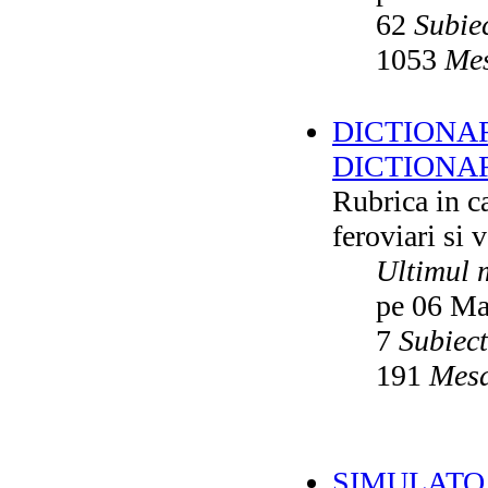
62
Subie
1053
Mes
DICTIONAR
DICTIONA
Rubrica in ca
feroviari si 
Ultimul 
pe 06 Ma
7
Subiec
191
Mesa
SIMULATO