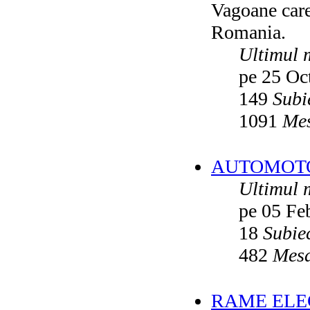
Vagoane care 
Vatmanu076
ultimul raspuns:
Ikarus_260
Romania.
Autobuze din Oradea
de
Vladyz
ultimul raspuns:
Ikarus_260
Ultimul 
Troleibuzele (autobuzele) Saurer
de
pe 25 Oc
Ikarus_260
ultimul raspuns:
Ikarus_260
149
Subi
Troleibuzul Rocar Autodromo 7460
de
Vatmanu076
1091
Mes
ultimul raspuns:
Ikarus_260
Interventii RATB
de
Ikarus_260
ultimul raspuns:
Ikarus_260
AUTOMOTOA
Autobuze Roman 112UD
de
Ikarus_260
Ultimul 
ultimul raspuns:
Ikarus_260
pe 05 Fe
Autobuze Mercedes-Benz Citaro C2
Hybrid ale STB
de
Andrei98
ultimul raspuns:
Ikarus_260
18
Subie
Tramvai tip V3A-93M modernizat cu
482
Mesa
echipamente INDAELTRAC
de
Vatmanu076
ultimul raspuns:
Ikarus_260
Tramvaiele V3A-93M EPC
de
Matei
RAME ELEC
ultimul raspuns:
Ikarus_260