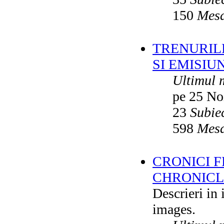
150
Mesa
TRENURILE
SI EMISIUN
Ultimul 
pe 25 No
23
Subie
598
Mesa
CRONICI F
CHRONICLE
Descrieri in
images.