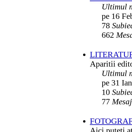
Ultimul 
pe 16 Fe
78
Subie
662
Mesa
LITERATU
Aparitii edito
Ultimul 
pe 31 Ia
10
Subie
77
Mesaj
FOTOGRAFI
Aici puteti a