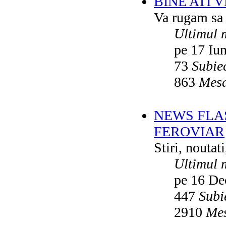
BINE ATI 
Va rugam sa v
Ultimul 
pe 17 Iu
73
Subie
863
Mesa
NEWS FLA
FEROVIAR
Stiri, noutat
Ultimul 
pe 16 De
447
Subi
2910
Mes