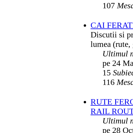
107
Mesa
CAI FERA
Discutii si p
lumea (rute, g
Ultimul 
pe 24 Ma
15
Subie
116
Mesa
RUTE FER
RAIL ROU
Ultimul 
pe 28 Oc