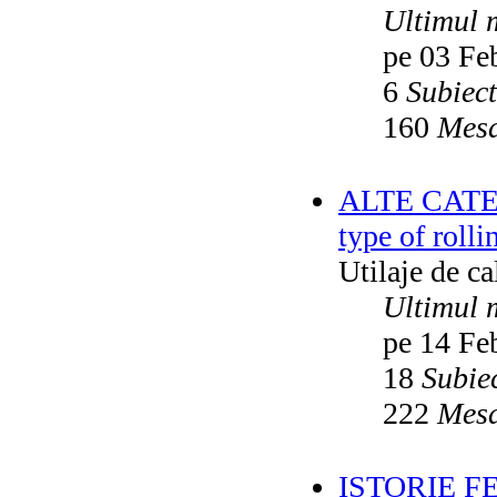
Ultimul 
pe 03 Fe
6
Subiec
160
Mesa
ALTE CATEGO
type of rolli
Utilaje de c
Ultimul 
pe 14 Fe
18
Subie
222
Mesa
ISTORIE F