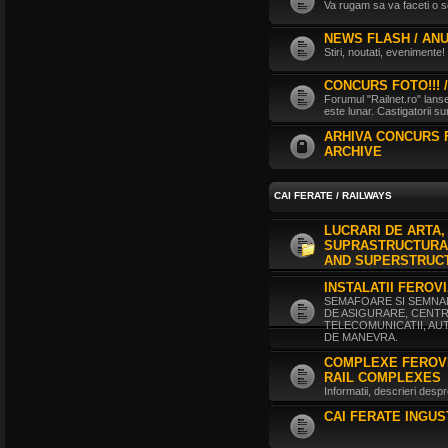
Va rugam sa va faceti o s
ultimul raspuns:
Ikarus_260
Interventii RATB
de
Ikarus_260
NEWS FLASH / AN
ultimul raspuns:
Ikarus_260
Stiri, noutati, evenimente!
Autobuze Roman 112UD
de
CONCURS FOTO!!! 
Ikarus_260
Forumul "Railnet.ro" lans
ultimul raspuns:
Ikarus_260
este lunar. Castigatorii 
Autobuze Mercedes-Benz Citaro C2
ARHIVA CONCURS 
Hybrid ale STB
de
Andrei98
ARCHIVE
ultimul raspuns:
Ikarus_260
Tramvai tip V3A-93M modernizat cu
echipamente INDAELTRAC
de
CAI FERATE / RAILWAYS
Vatmanu076
ultimul raspuns:
Ikarus_260
LUCRARI DE ARTA, 
SUPRASTRUCTURA 
Tramvaiele V3A-93M EPC
de
Matei
AND SUPERSTRUC
ultimul raspuns:
Ikarus_260
INSTALATII FEROV
SEMAFOARE SI SEMNALE
DE ASIGURARE, CENTR
TELECOMUNICATII, AU
DE MANEVRA.
COMPLEXE FEROVI
RAIL COMPLEXES
Informatii, descrieri des
CAI FERATE INGU