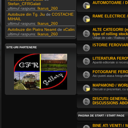
AUTOMOTOARE / D.
ultimul raspuns:
Ikarus_260
Autobuze din Tg. Jiu
de
COSTACHE
MIHAIL
RAME ELECTRICE / 
ultimul raspuns:
Ikarus_260
Autobuze din Piatra Neamt
de
xCalinx
ultimul raspuns:
Ikarus_260
ALTE CATEGORII (mat
type of rolling stock
Liaz
de
Vladyz
Utilaje de cale / Railway
ultimul raspuns:
Ikarus_260
ISTORIE FEROVIAR
Autobuze din Fetesti
de
SITE-URI PARTENERE
ANDU2100CP
ultimul raspuns:
Ikarus_260
LITERATURA FEROV
Parc SC RATBV SA
de
Ikarus_260
Aparitii editoriale si recenz
ultimul raspuns:
Ikarus_260
Rocar de Simon
de
Vladyz
FOTOGRAFIE FERO
ultimul raspuns:
Ikarus_260
Aici puteti atasa fotografi
Autobuze din Ploiesti (RATP)
de
MAPAMOND / WOR
Vatmanu076
Discutii si prezentari, cu
ultimul raspuns:
Ikarus_260
Autobuze din Oradea
de
Vladyz
DISCUTII GENERA
ultimul raspuns:
Ikarus_260
DISCUSSIONS ABO
Troleibuzele (autobuzele) Saurer
de
Ikarus_260
PAGINA DE START / START PAGE
ultimul raspuns:
Ikarus_260
Troleibuzul Rocar Autodromo 7460
de
BINE ATI VENIT! /
Vatmanu076