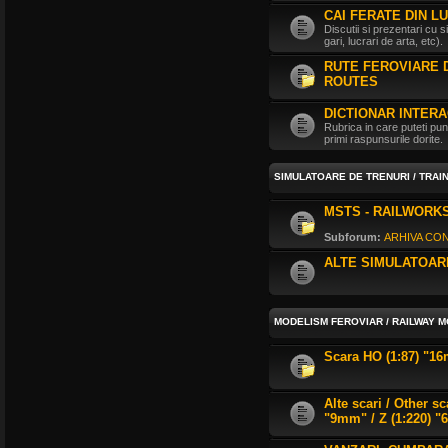
CAI FERATE DIN L
Discutii si prezentari cu s
gari, lucrari de arta, etc).
RUTE FEROVIARE D
ROUTES
DICTIONAR INTERA
Rubrica in care puteti pune
primi raspunsurile dorite.
SIMULATOARE DE TRENURI / TRAI
MSTS - RAILWORKS
Subforum:
ARHIVA CO
ALTE SIMULATOAR
MODELISM FEROVIAR / RAILWAY 
Scara HO (1:87) "1
Alte scari / Other s
"9mm" / Z (1:220) "