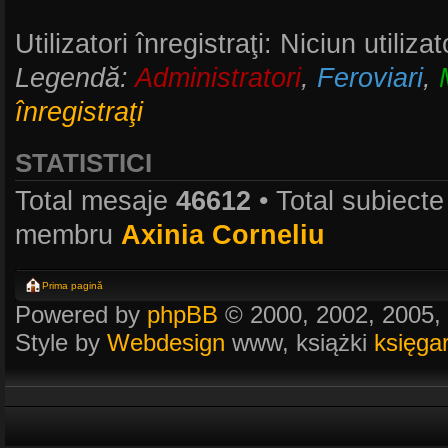
Utilizatori înregistraţi: Niciun utiliza
Legendă:
Administratori
,
Feroviari
,
înregistraţi
STATISTICI
Total mesaje
46612
• Total subiect
membru
Axinia Corneliu
Prima pagină
Powered by
phpBB
© 2000, 2002, 2005,
Style by
Webdesign
www, książki
księga