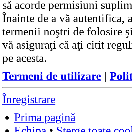
să acorde permisiuni suplimen
Înainte de a vă autentifica, 
termenii noştri de folosire ş
vă asiguraţi că aţi citit reg
pe acesta.
Termeni de utilizare
|
Poli
Înregistrare
Prima pagină
Echipa
•
Şterge toate coo