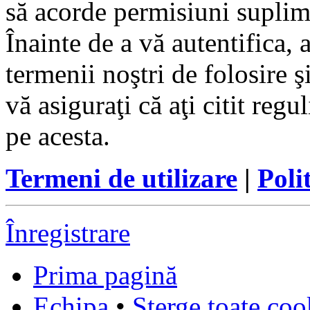
să acorde permisiuni suplimen
Înainte de a vă autentifica, 
termenii noştri de folosire ş
vă asiguraţi că aţi citit reg
pe acesta.
Termeni de utilizare
|
Poli
Înregistrare
Prima pagină
Echipa
•
Şterge toate coo