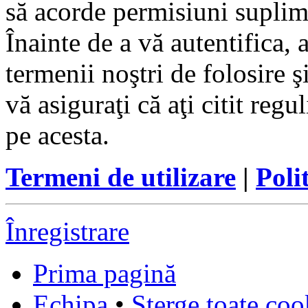
să acorde permisiuni suplimen
Înainte de a vă autentifica, 
termenii noştri de folosire ş
vă asiguraţi că aţi citit reg
pe acesta.
Termeni de utilizare
|
Poli
Înregistrare
Prima pagină
Echipa
•
Şterge toate coo