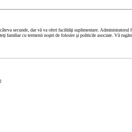
ază câteva secunde, dar vă va oferi facilităţi suplimentare. Administrato
nteţi familiar cu termenii noştri de folosire şi politicile asociate. Vă rugă
2
i