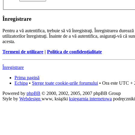
Înregistrare
Pentru a vă autentifica, trebuie să vă înregistraţi. Înregistrarea dure
utilizatorilor înregistraţi. Înainte de a vă autentifica, asiguraţi-vă că su
acesta.
Termeni de utilizare
|
Politica de confidenţialitate
Înregistrare
Prima pagină
Echipa
•
Şterge toate cookie-urile forumului
• Ora este UTC + 
Powered by
phpBB
© 2000, 2002, 2005, 2007 phpBB Group
Style by
Webdesign
www, książki
księgarnia internetowa
podręcznik