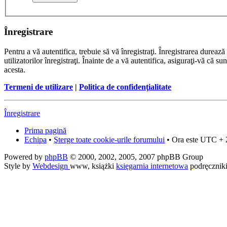
Înregistrare
Pentru a vă autentifica, trebuie să vă înregistraţi. Înregistrarea dure
utilizatorilor înregistraţi. Înainte de a vă autentifica, asiguraţi-vă că su
acesta.
Termeni de utilizare
|
Politica de confidenţialitate
Înregistrare
Prima pagină
Echipa
•
Şterge toate cookie-urile forumului
• Ora este UTC + 
Powered by
phpBB
© 2000, 2002, 2005, 2007 phpBB Group
Style by
Webdesign
www, książki
księgarnia internetowa
podręcznik