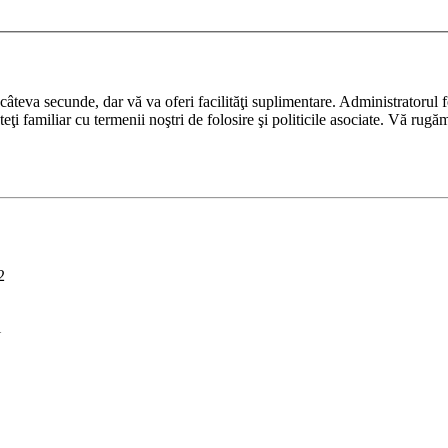
ază câteva secunde, dar vă va oferi facilităţi suplimentare. Administrato
nteţi familiar cu termenii noştri de folosire şi politicile asociate. Vă rugă
2
i