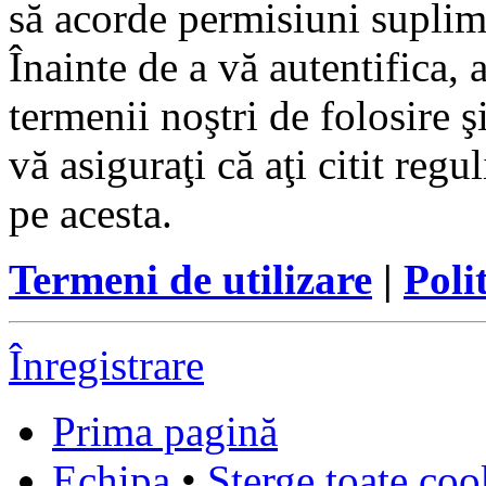
să acorde permisiuni suplimen
Înainte de a vă autentifica, 
termenii noştri de folosire ş
vă asiguraţi că aţi citit reg
pe acesta.
Termeni de utilizare
|
Poli
Înregistrare
Prima pagină
Echipa
•
Şterge toate coo