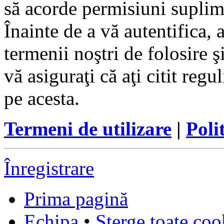
să acorde permisiuni suplimen
Înainte de a vă autentifica, 
termenii noştri de folosire ş
vă asiguraţi că aţi citit reg
pe acesta.
Termeni de utilizare
|
Poli
Înregistrare
Prima pagină
Echipa
•
Şterge toate coo