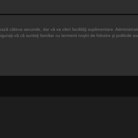
durează câteva secunde, dar vă va oferi facilităţi suplimentare. Adminis
siguraţi-vă că sunteţi familiar cu termenii noştri de folosire şi politicile 