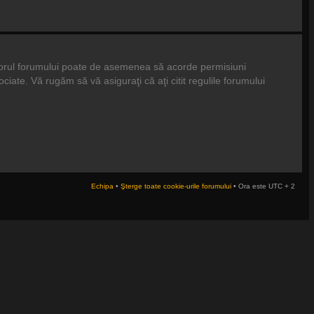
tratorul forumului poate de asemenea să acorde permisiuni
asociate. Vă rugăm să vă asiguraţi că aţi citit regulile forumului
Echipa
•
Şterge toate cookie-urile forumului
• Ora este UTC + 2