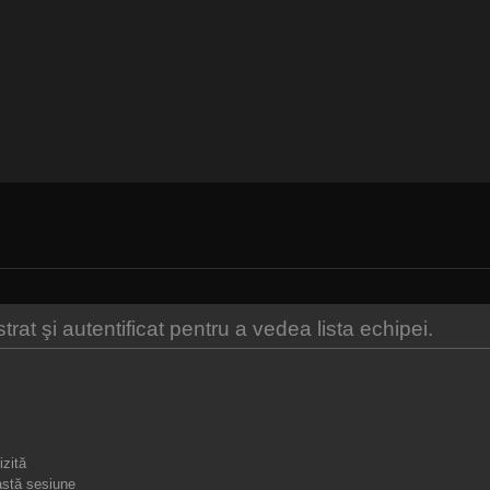
at şi autentificat pentru a vedea lista echipei.
izită
stă sesiune