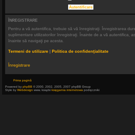
ÎNREGISTRARE
Pentru a vă autentifica, trebuie să vă înregistraţi. Înregistrarea 
suplimentare utilizatorilor înregistraţi. Înainte de a vă autentifica, a
înainte să navigaţi pe acesta.
Termeni de utilizare
|
Politica de confidenţialitate
Înregistrare
Prima pagină
Powered by
phpBB
© 2000, 2002, 2005, 2007 phpBB Group
Style by
Webdesign
www, książki
księgarnia internetowa
podręczniki