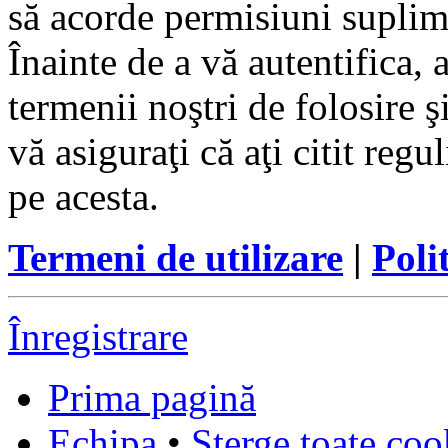
să acorde permisiuni suplimen
Înainte de a vă autentifica, 
termenii noştri de folosire ş
vă asiguraţi că aţi citit reg
pe acesta.
Termeni de utilizare
|
Poli
Înregistrare
Prima pagină
Echipa
•
Şterge toate coo