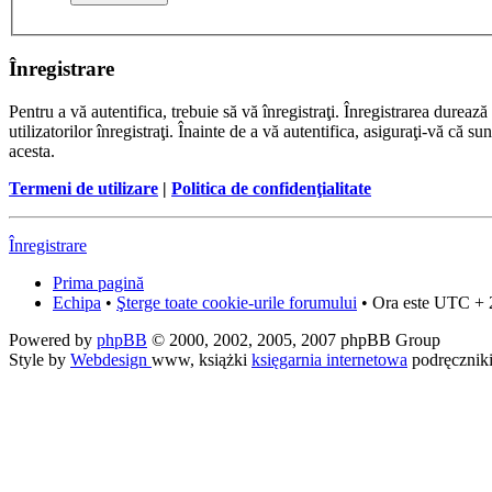
Înregistrare
Pentru a vă autentifica, trebuie să vă înregistraţi. Înregistrarea dure
utilizatorilor înregistraţi. Înainte de a vă autentifica, asiguraţi-vă că su
acesta.
Termeni de utilizare
|
Politica de confidenţialitate
Înregistrare
Prima pagină
Echipa
•
Şterge toate cookie-urile forumului
• Ora este UTC + 
Powered by
phpBB
© 2000, 2002, 2005, 2007 phpBB Group
Style by
Webdesign
www, książki
księgarnia internetowa
podręcznik