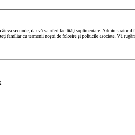
ază câteva secunde, dar vă va oferi facilităţi suplimentare. Administrato
nteţi familiar cu termenii noştri de folosire şi politicile asociate. Vă rugă
2
i