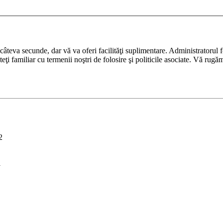
ază câteva secunde, dar vă va oferi facilităţi suplimentare. Administrato
nteţi familiar cu termenii noştri de folosire şi politicile asociate. Vă rugă
2
i