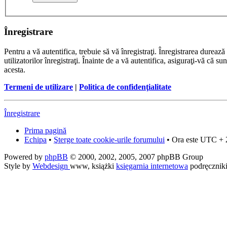
Înregistrare
Pentru a vă autentifica, trebuie să vă înregistraţi. Înregistrarea dure
utilizatorilor înregistraţi. Înainte de a vă autentifica, asiguraţi-vă că su
acesta.
Termeni de utilizare
|
Politica de confidenţialitate
Înregistrare
Prima pagină
Echipa
•
Şterge toate cookie-urile forumului
• Ora este UTC + 
Powered by
phpBB
© 2000, 2002, 2005, 2007 phpBB Group
Style by
Webdesign
www, książki
księgarnia internetowa
podręcznik