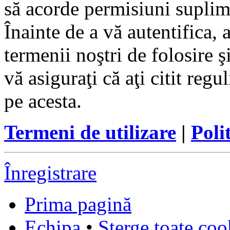
să acorde permisiuni suplimen
Înainte de a vă autentifica, 
termenii noştri de folosire ş
vă asiguraţi că aţi citit reg
pe acesta.
Termeni de utilizare
|
Poli
Înregistrare
Prima pagină
Echipa
•
Şterge toate coo