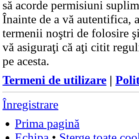
să acorde permisiuni suplimen
Înainte de a vă autentifica, 
termenii noştri de folosire ş
vă asiguraţi că aţi citit reg
pe acesta.
Termeni de utilizare
|
Poli
Înregistrare
Prima pagină
Echipa
•
Şterge toate coo