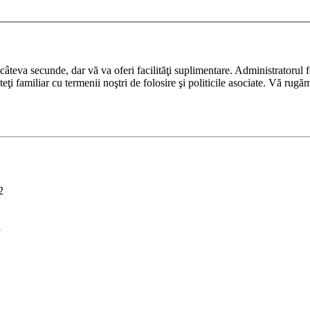
ază câteva secunde, dar vă va oferi facilităţi suplimentare. Administrato
nteţi familiar cu termenii noştri de folosire şi politicile asociate. Vă rugă
2
i