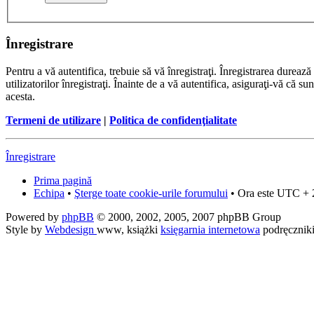
Înregistrare
Pentru a vă autentifica, trebuie să vă înregistraţi. Înregistrarea dure
utilizatorilor înregistraţi. Înainte de a vă autentifica, asiguraţi-vă că su
acesta.
Termeni de utilizare
|
Politica de confidenţialitate
Înregistrare
Prima pagină
Echipa
•
Şterge toate cookie-urile forumului
• Ora este UTC + 
Powered by
phpBB
© 2000, 2002, 2005, 2007 phpBB Group
Style by
Webdesign
www, książki
księgarnia internetowa
podręcznik