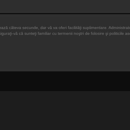
durează câteva secunde, dar vă va oferi facilităţi suplimentare. Adminis
siguraţi-vă că sunteţi familiar cu termenii noştri de folosire şi politicile 