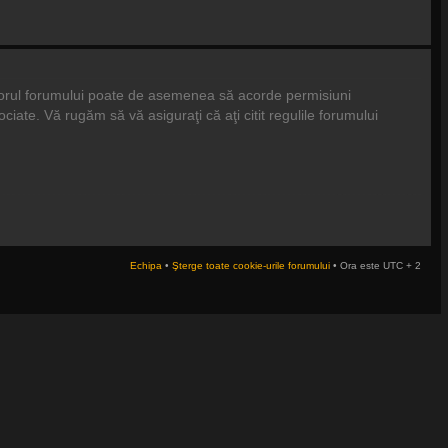
tratorul forumului poate de asemenea să acorde permisiuni
asociate. Vă rugăm să vă asiguraţi că aţi citit regulile forumului
Echipa
•
Şterge toate cookie-urile forumului
• Ora este UTC + 2