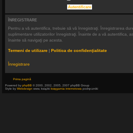
ÎNREGISTRARE
Pentru a vă autentifica, trebuie să vă înregistraţi. Înregistrarea 
suplimentare utilizatorilor înregistraţi. Înainte de a vă autentifica, a
înainte să navigaţi pe acesta.
Termeni de utilizare
|
Politica de confidenţialitate
Înregistrare
Prima pagină
Powered by
phpBB
© 2000, 2002, 2005, 2007 phpBB Group
Style by
Webdesign
www, książki
księgarnia internetowa
podręczniki