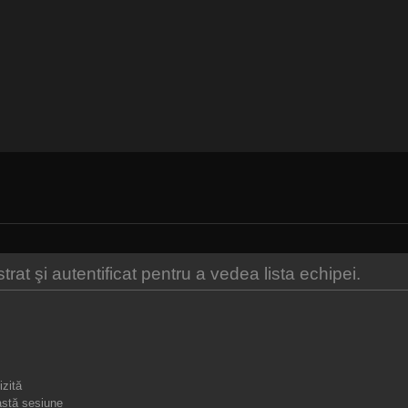
at şi autentificat pentru a vedea lista echipei.
izită
stă sesiune