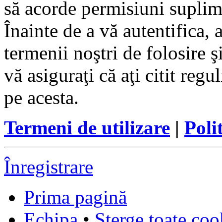
să acorde permisiuni suplimen
Înainte de a vă autentifica, 
termenii noştri de folosire ş
vă asiguraţi că aţi citit reg
pe acesta.
Termeni de utilizare
|
Poli
Înregistrare
Prima pagină
Echipa
•
Şterge toate coo