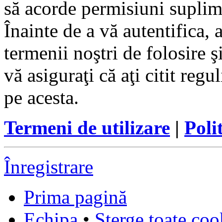
să acorde permisiuni suplimen
Înainte de a vă autentifica, 
termenii noştri de folosire ş
vă asiguraţi că aţi citit reg
pe acesta.
Termeni de utilizare
|
Poli
Înregistrare
Prima pagină
Echipa
•
Şterge toate coo