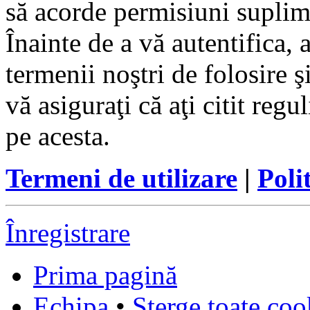
să acorde permisiuni suplimen
Înainte de a vă autentifica, 
termenii noştri de folosire ş
vă asiguraţi că aţi citit reg
pe acesta.
Termeni de utilizare
|
Poli
Înregistrare
Prima pagină
Echipa
•
Şterge toate coo