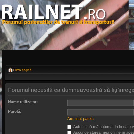
Prima pagină
Forumul necesită ca dumneavoastră să fiţi înregistr
Nume utilizator:
Parolă:
Am uitat parola
Autentifică-mă automat la fiecare v
Ascunde starea mea online în acea