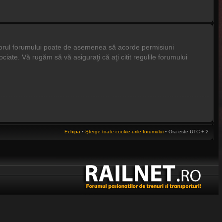
tratorul forumului poate de asemenea să acorde permisiuni
asociate. Vă rugăm să vă asiguraţi că aţi citit regulile forumului
Echipa
•
Şterge toate cookie-urile forumului
• Ora este UTC + 2