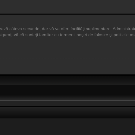
durează câteva secunde, dar vă va oferi facilităţi suplimentare. Adminis
siguraţi-vă că sunteţi familiar cu termenii noştri de folosire şi politicile 