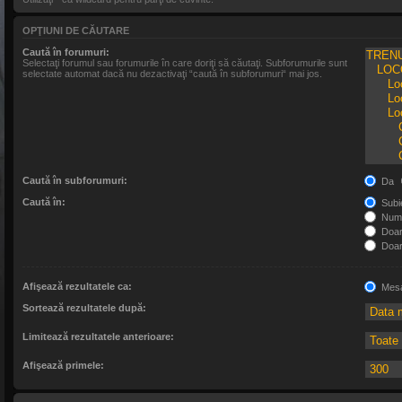
OPŢIUNI DE CĂUTARE
Caută în forumuri:
Selectaţi forumul sau forumurile în care doriţi să căutaţi. Subforumurile sunt
selectate automat dacă nu dezactivaţi “caută în subforumuri“ mai jos.
Caută în subforumuri:
Da
Caută în:
Subie
Numa
Doar 
Doar 
Afişează rezultatele ca:
Mesa
Sortează rezultatele după:
Limitează rezultatele anterioare:
Afişează primele: