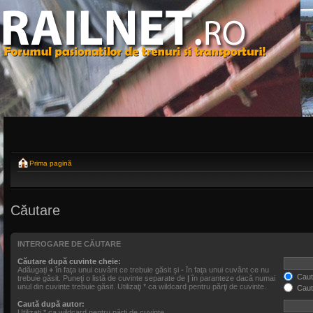
Prima pagină
Căutare
INTEROGARE DE CĂUTARE
Căutare după cuvinte cheie:
Adăugaţi
+
în faţa unui cuvânt ce trebuie găsit şi
-
în faţa unui cuvânt ce nu
Caută
trebuie găsit. Puneţi o listă de cuvinte separate de
|
în paranteze dacă numai
unul din cuvinte trebuie găsit. Utilizaţi * ca wildcard pentru părţi de cuvinte.
Caut
Caută după autor:
Utilizaţi * ca wildcard pentru părţi de cuvinte.