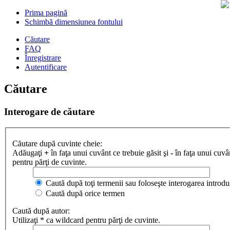
Prima pagină
Schimbă dimensiunea fontului
Căutare
FAQ
Înregistrare
Autentificare
Căutare
Interogare de căutare
Căutare după cuvinte cheie:
Adăugaţi
+
în faţa unui cuvânt ce trebuie găsit şi
-
în faţa unui cuvân
pentru părţi de cuvinte.
Caută după toţi termenii sau foloseşte interogarea introdu
Caută după orice termen
Caută după autor:
Utilizaţi * ca wildcard pentru părţi de cuvinte.