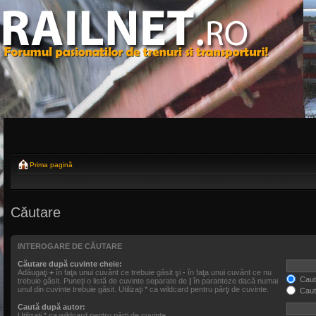
Prima pagină
Căutare
INTEROGARE DE CĂUTARE
Căutare după cuvinte cheie:
Adăugaţi
+
în faţa unui cuvânt ce trebuie găsit şi
-
în faţa unui cuvânt ce nu
Caută
trebuie găsit. Puneţi o listă de cuvinte separate de
|
în paranteze dacă numai
unul din cuvinte trebuie găsit. Utilizaţi * ca wildcard pentru părţi de cuvinte.
Caut
Caută după autor:
Utilizaţi * ca wildcard pentru părţi de cuvinte.