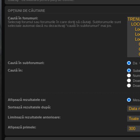
OPŢIUNI DE CĂUTARE
Caută în forumuri:
Selectaţi forumul sau forumurile în care doriţi să căutaţi. Subforumurile sunt
selectate automat dacă nu dezactivaţi “caută în subforumuri“ mai jos.
Caută în subforumuri:
Da
Caută în:
Subie
Numa
Doar 
Doar 
Afişează rezultatele ca:
Mesa
Sortează rezultatele după:
Limitează rezultatele anterioare:
Afişează primele: