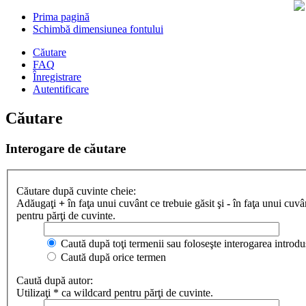
Prima pagină
Schimbă dimensiunea fontului
Căutare
FAQ
Înregistrare
Autentificare
Căutare
Interogare de căutare
Căutare după cuvinte cheie:
Adăugaţi
+
în faţa unui cuvânt ce trebuie găsit şi
-
în faţa unui cuvân
pentru părţi de cuvinte.
Caută după toţi termenii sau foloseşte interogarea introdu
Caută după orice termen
Caută după autor:
Utilizaţi * ca wildcard pentru părţi de cuvinte.