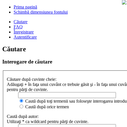
Prima pagină
Schimbă dimensiunea fontului
Căutare
FAQ
Înregistrare
Autentificare
Căutare
Interogare de căutare
Căutare după cuvinte cheie:
Adăugaţi
+
în faţa unui cuvânt ce trebuie găsit şi
-
în faţa unui cuvân
pentru părţi de cuvinte.
Caută după toţi termenii sau foloseşte interogarea introdu
Caută după orice termen
Caută după autor:
Utilizaţi * ca wildcard pentru părţi de cuvinte.