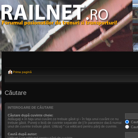
Prima pagină
Căutare
INTEROGARE DE CĂUTARE
Căutare după cuvinte cheie:
Adăugaţi
+
în faţa unui cuvânt ce trebuie găsit şi
-
în faţa unui cuvânt ce nu
Caută
trebuie găsit. Puneţi o listă de cuvinte separate de
|
în paranteze dacă numai
unul din cuvinte trebuie găsit. Utilizaţi * ca wildcard pentru părţi de cuvinte.
Caut
Caută după autor:
Utilizaţi * ca wildcard pentru părţi de cuvinte.