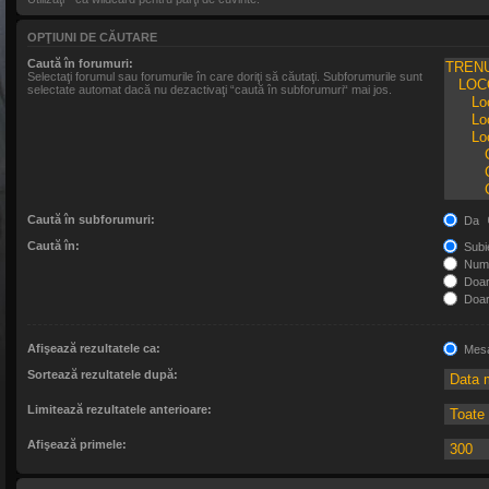
OPŢIUNI DE CĂUTARE
Caută în forumuri:
Selectaţi forumul sau forumurile în care doriţi să căutaţi. Subforumurile sunt
selectate automat dacă nu dezactivaţi “caută în subforumuri“ mai jos.
Caută în subforumuri:
Da
Caută în:
Subie
Numa
Doar 
Doar 
Afişează rezultatele ca:
Mesa
Sortează rezultatele după:
Limitează rezultatele anterioare:
Afişează primele: