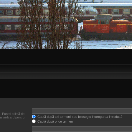
. Puneţi o listă de
Caută după toţi termenii sau foloseşte interogarea introdusă
ca wildcard pentru
Caută după orice termen