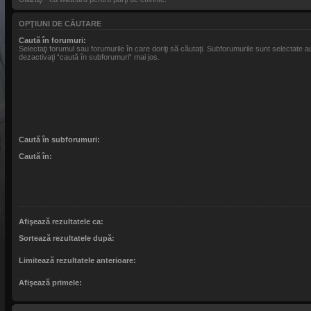
OPŢIUNI DE CĂUTARE
Caută în forumuri:
Selectaţi forumul sau forumurile în care doriţi să căutaţi. Subforumurile sunt selectate
dezactivaţi “caută în subforumuri“ mai jos.
Caută în subforumuri:
Caută în:
Afişează rezultatele ca:
Sortează rezultatele după:
Limitează rezultatele anterioare:
Afişează primele: