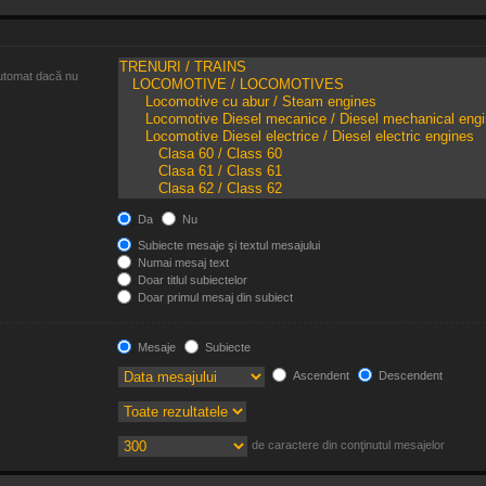
 automat dacă nu
Da
Nu
Subiecte mesaje şi textul mesajului
Numai mesaj text
Doar titlul subiectelor
Doar primul mesaj din subiect
Mesaje
Subiecte
Ascendent
Descendent
de caractere din conţinutul mesajelor