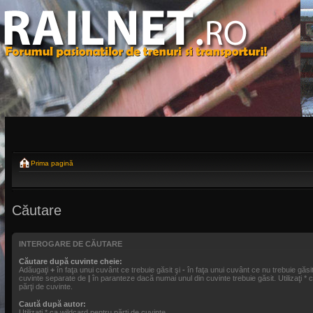
Prima pagină
Căutare
INTEROGARE DE CĂUTARE
Căutare după cuvinte cheie:
Adăugaţi
+
în faţa unui cuvânt ce trebuie găsit şi
-
în faţa unui cuvânt ce nu trebuie găsit
cuvinte separate de
|
în paranteze dacă numai unul din cuvinte trebuie găsit. Utilizaţi * 
părţi de cuvinte.
Caută după autor:
Utilizaţi * ca wildcard pentru părţi de cuvinte.