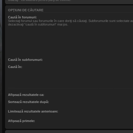
OPŢIUNI DE CĂUTARE
Caută în forumuri:
Selectaţi forumul sau forumurile în care doriţi să căutaţi. Subforumurile sunt selectate
dezactivaţi “caută în subforumuri“ mai jos.
Caută în subforumuri:
Caută în:
Afişează rezultatele ca:
Sortează rezultatele după:
Limitează rezultatele anterioare:
Afişează primele: