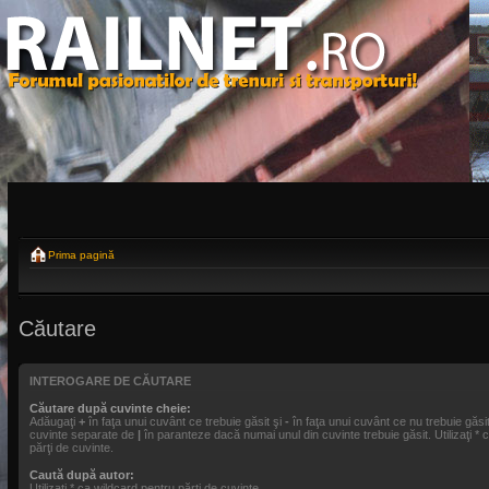
Prima pagină
Căutare
INTEROGARE DE CĂUTARE
Căutare după cuvinte cheie:
Adăugaţi
+
în faţa unui cuvânt ce trebuie găsit şi
-
în faţa unui cuvânt ce nu trebuie găsit
cuvinte separate de
|
în paranteze dacă numai unul din cuvinte trebuie găsit. Utilizaţi * 
părţi de cuvinte.
Caută după autor:
Utilizaţi * ca wildcard pentru părţi de cuvinte.