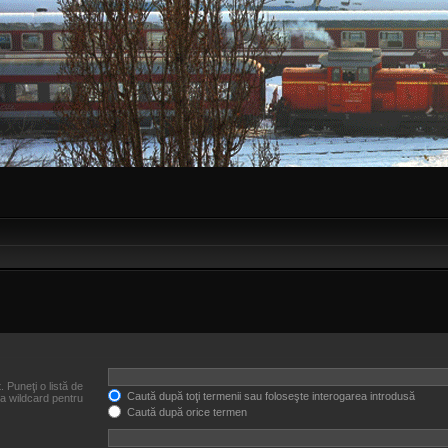
. Puneţi o listă de
Caută după toţi termenii sau foloseşte interogarea introdusă
ca wildcard pentru
Caută după orice termen