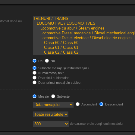
 automat dacă nu
Da
Nu
Subiecte mesaje şi textul mesajului
Numai mesaj text
Doar titlul subiectelor
Doar primul mesaj din subiect
Mesaje
Subiecte
Ascendent
Descendent
de caractere din conţinutul mesajelor