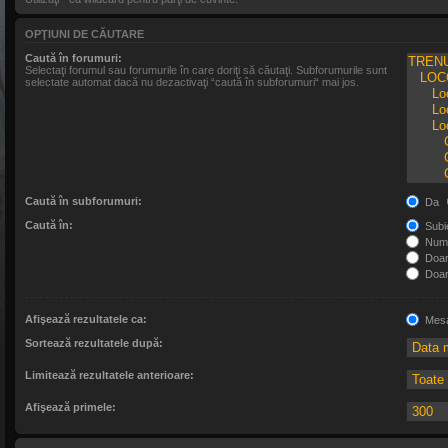
OPŢIUNI DE CĂUTARE
Caută în forumuri:
Selectaţi forumul sau forumurile în care doriţi să căutaţi. Subforumurile sunt
selectate automat dacă nu dezactivaţi “caută în subforumuri“ mai jos.
Caută în subforumuri:
Da
Caută în:
Subie
Numa
Doar 
Doar 
Afişează rezultatele ca:
Mesa
Sortează rezultatele după:
Limitează rezultatele anterioare:
Afişează primele: