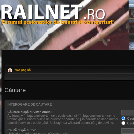
Prima pagină
Căutare
INTEROGARE DE CĂUTARE
Căutare după cuvinte cheie:
Adăugaţi
+
în faţa unui cuvânt ce trebuie găsit şi
-
în faţa unui cuvânt ce nu
Caută
trebuie găsit. Puneţi o listă de cuvinte separate de
|
în paranteze dacă numai
unul din cuvinte trebuie găsit. Utilizaţi * ca wildcard pentru părţi de cuvinte.
Caut
Caută după autor:
Utilizaţi * ca wildcard pentru părţi de cuvinte.