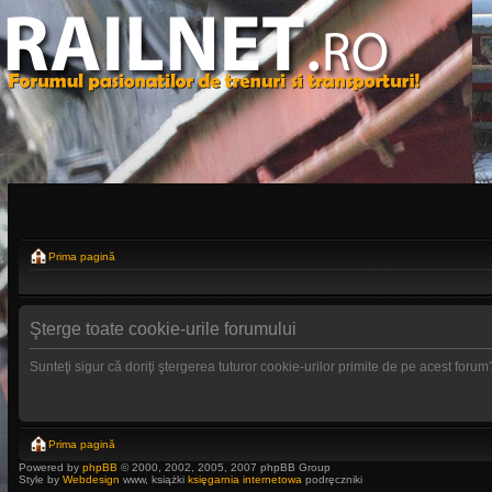
Prima pagină
Şterge toate cookie-urile forumului
Sunteţi sigur că doriţi ştergerea tuturor cookie-urilor primite de pe acest forum
Prima pagină
Powered by
phpBB
© 2000, 2002, 2005, 2007 phpBB Group
Style by
Webdesign
www, książki
księgarnia internetowa
podręczniki