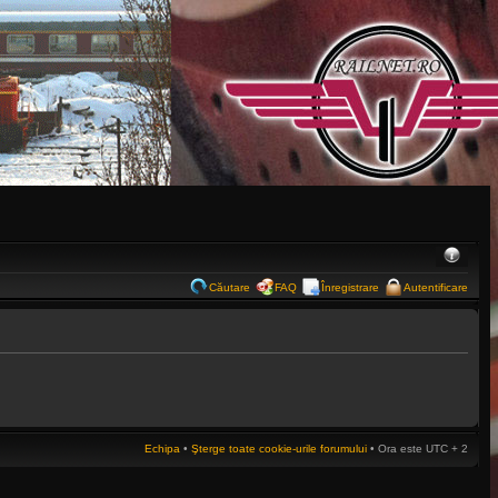
Căutare
FAQ
Înregistrare
Autentificare
Echipa
•
Şterge toate cookie-urile forumului
• Ora este UTC + 2