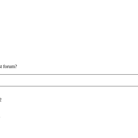
est forum?
2
i