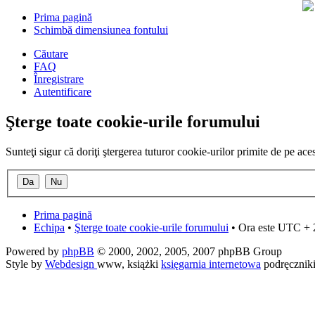
Prima pagină
Schimbă dimensiunea fontului
Căutare
FAQ
Înregistrare
Autentificare
Şterge toate cookie-urile forumului
Sunteţi sigur că doriţi ştergerea tuturor cookie-urilor primite de pe ac
Prima pagină
Echipa
•
Şterge toate cookie-urile forumului
• Ora este UTC + 
Powered by
phpBB
© 2000, 2002, 2005, 2007 phpBB Group
Style by
Webdesign
www, książki
księgarnia internetowa
podręcznik