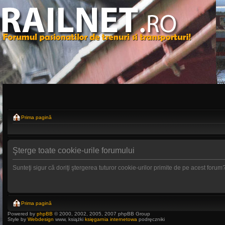
Prima pagină
Şterge toate cookie-urile forumului
Sunteţi sigur că doriţi ştergerea tuturor cookie-urilor primite de pe acest forum
Prima pagină
Powered by
phpBB
© 2000, 2002, 2005, 2007 phpBB Group
Style by
Webdesign
www, książki
księgarnia internetowa
podręczniki