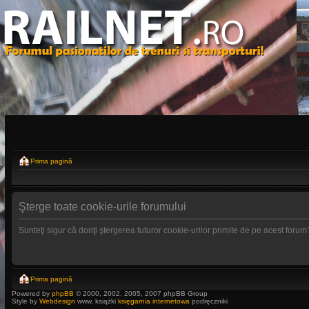
Prima pagină
Şterge toate cookie-urile forumului
Sunteţi sigur că doriţi ştergerea tuturor cookie-urilor primite de pe acest forum
Prima pagină
Powered by
phpBB
© 2000, 2002, 2005, 2007 phpBB Group
Style by
Webdesign
www, książki
księgarnia internetowa
podręczniki