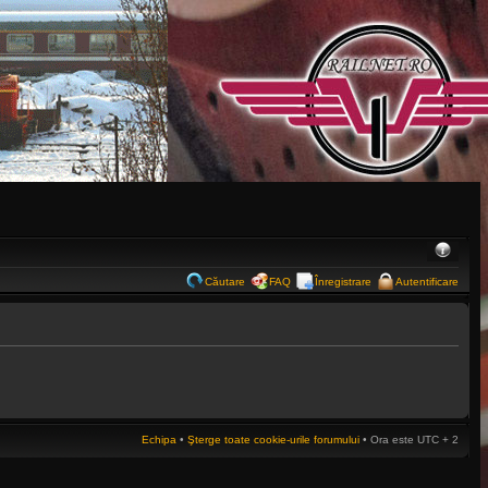
Căutare
FAQ
Înregistrare
Autentificare
Echipa
•
Şterge toate cookie-urile forumului
• Ora este UTC + 2