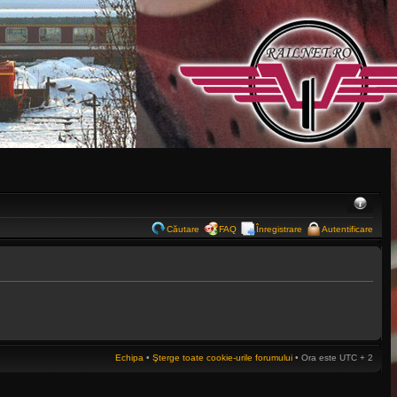
Căutare
FAQ
Înregistrare
Autentificare
Echipa
•
Şterge toate cookie-urile forumului
• Ora este UTC + 2