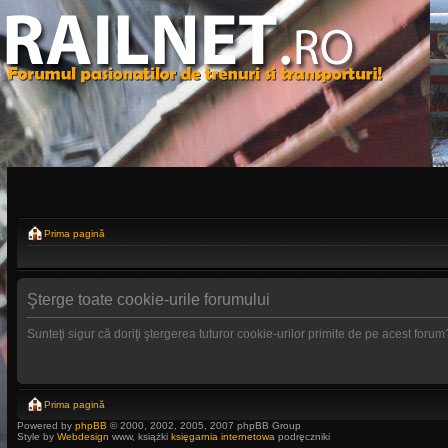
Prima pagină
Şterge toate cookie-urile forumului
Sunteţi sigur că doriţi ştergerea tuturor cookie-urilor primite de pe acest forum
Prima pagină
Powered by
phpBB
© 2000, 2002, 2005, 2007 phpBB Group
Style by
Webdesign
www, książki
księgarnia internetowa
podręczniki