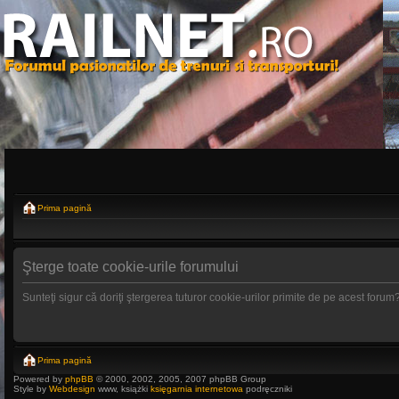
Prima pagină
Şterge toate cookie-urile forumului
Sunteţi sigur că doriţi ştergerea tuturor cookie-urilor primite de pe acest forum
Prima pagină
Powered by
phpBB
© 2000, 2002, 2005, 2007 phpBB Group
Style by
Webdesign
www, książki
księgarnia internetowa
podręczniki